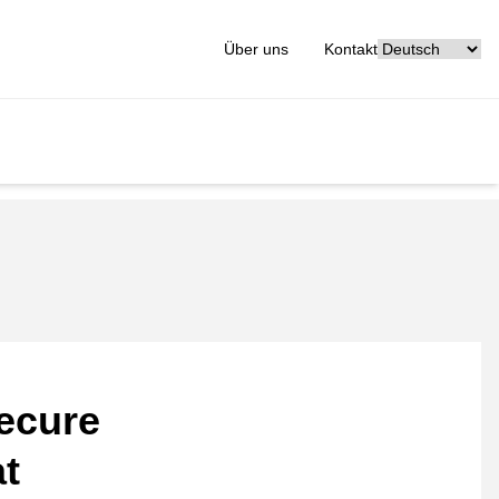
[_General:Langu
Über uns
Kontakt
ecure
at