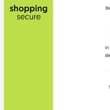
Be
In
di