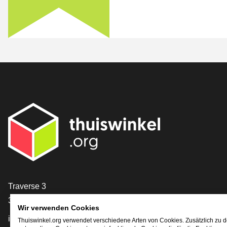
[_General:Contact]
Traverse 3
3905 NL Veenendaal
Wir verwenden Cookies
info@thuiswinkel.org
Thuiswinkel.org verwendet verschiedene Arten von Cookies. Zusätzlich zu 