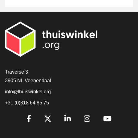
[_General:Contact]
Traverse 3
3905 NL Veenendaal
info@thuiswinkel.org
+31 (0)318 64 85 75
[_General:SocialMediaTitle]
Facebook
X
LinkedIn
Instagram
YouTube