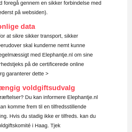
altid foregå gennem en sikker forbindelse med
nederst på websiden).
nlige data
for at sikre sikker transport, sikker
 Derudover skal kunderne nemt kunne
 regelmæssigt med Elephantje.nl om sine
rhedstjeks på de certificerede online
g garanterer dette >
hængig voldgiftsudvalg
ræftelser? Du kan informere Elephantje.nl
an komme frem til en tilfredsstillende
g. Hvis du stadig ikke er tilfreds. kan du
oldgiftskomité i Haag.
Tjek