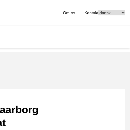
[_General:Langu
Om os
Kontakt
aarborg
at