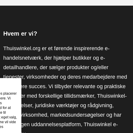
Hvem er vi?
Thuiswinkel.org er et førende inspirerende e-
handelsnetværk, der hjælper butikker og e-
detailhandlere, der sælger produkter og/eller
tjenester, virksomheder og deres medarbejdere med
at få mere succes. Vi tilbyder relevante og praktiske
es placerer
løsninger med forskellige tillidsmærker, Thuiswinkel-
ere. Vi
es
anmeldelser, juridiske værktøjer og rådgivning,
 for at
 til
fortalervirksomhed, markedsundersøgelser og har
t eget valg,
e vil vide
vores egen uddannelsesplatform, Thuiswinkel e-
es