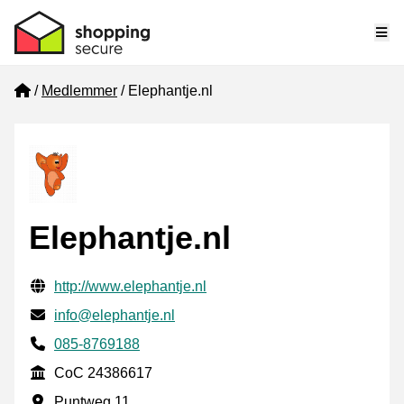
Me
Home
Medlemmer
Elephantje.nl
Elephantje.nl
Verificerede kontaktoplysninger
Website URL
http://www.elephantje.nl
E-mail
info@elephantje.nl
Phone number
085-8769188
CoC
CoC 24386617
Forretningsadresse
Puntweg 11