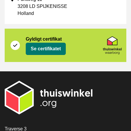
3208 LD SPIJKENISSE
Holland
Certifikat
Thuiswinkel Waarborg
Gyldigt certifikat
Se certifikatet
[_General:Contact]
Traverse 3