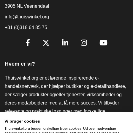
3905 NL Veenendaal
info@thuiswinkel.org
+31 (0)318 64 85 75
[_General:SocialMediaTitle]
Facebook
X
LinkedIn
Instagram
YouTube
Hvem er vi?
Thuiswinkel.org er et førende inspirerende e-
handelsnetværk, der hjælper butikker og e-detailhandlere,
der sælger produkter og/eller tjenester, virksomheder og
deres medarbejdere med at få mere succes. Vi tilbyder
relevante og praktiske løsninger med forskellige
tillidsmærker, Thuiswinkel-anmeldelser, juridiske værktøjer
Vi bruger cookies
og rådgivning, fortalervirksomhed, markedsundersøgelser
Thuiswinkel.org bruger forskellige typer cookies. Ud over nødvendige