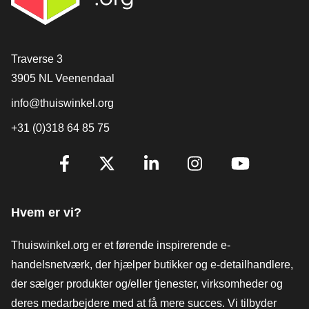
[_General:Contact]
Traverse 3
3905 NL Veenendaal
info@thuiswinkel.org
+31 (0)318 64 85 75
[_General:SocialMediaTitle]
Facebook
X
LinkedIn
Instagram
YouTube
Hvem er vi?
Thuiswinkel.org er et førende inspirerende e-
handelsnetværk, der hjælper butikker og e-detailhandlere,
der sælger produkter og/eller tjenester, virksomheder og
deres medarbejdere med at få mere succes. Vi tilbyder