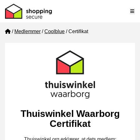
Me
Home
Medlemmer
Coolblue
Certifikat
Thuiswinkel Waarborg
Certifikat
Thuiswinkel.org erklærer, at dets medlem: