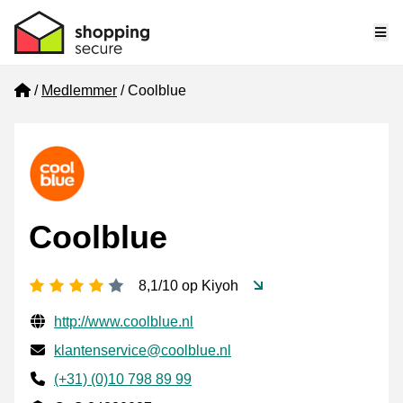
Me
Home
Medlemmer
Coolblue
Coolblue
[_General:NumberOfStarsPluralFormat]
8,1/10 op Kiyoh
Verificerede kontaktoplysninger
Website URL
http://www.coolblue.nl
E-mail
klantenservice@coolblue.nl
Phone number
(+31) (0)10 798 89 99