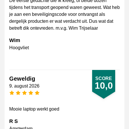
De eerste gedachte die ik kreeg, of beide dozen
tijdens het transport geopend waren geweest. Wat heb
je aan een beveiligingscode voor ontvangst als
dergelijk producten er wat verdacht uit. Dus wat dat
betreft dik ontevreden. m.v.g. Wim Trijselaar
Wim
Hoogvliet
Geweldig
SCORE
10,0
9. august 2026
[_General:NumberOfStarsPluralFormat]
Mooie laptop werkt goed
R S
Amsterdam