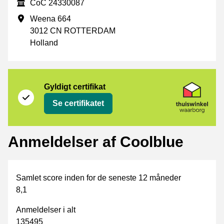
CoC
CoC 24330087
Forretningsadresse
Weena 664
3012 CN ROTTERDAM
Holland
Certifikat
Thuiswinkel Waarborg
Gyldigt certifikat
Se certifikatet
Anmeldelser af Coolblue
Samlet score inden for de seneste 12 måneder
8,1
Anmeldelser i alt
135495