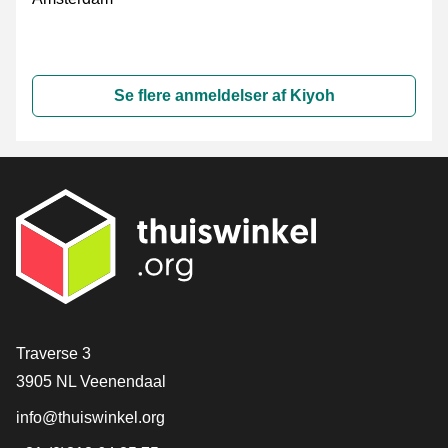
Se flere anmeldelser af Kiyoh
[_General:Contact]
Traverse 3
3905 NL Veenendaal
info@thuiswinkel.org