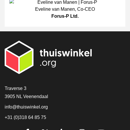
Eveline van Manen
,
Co-CEO
Forus-P Ltd.
[_General:Contact]
Traverse 3
3905 NL Veenendaal
info@thuiswinkel.org
+31 (0)318 64 85 75
[_General:SocialMediaTitle]