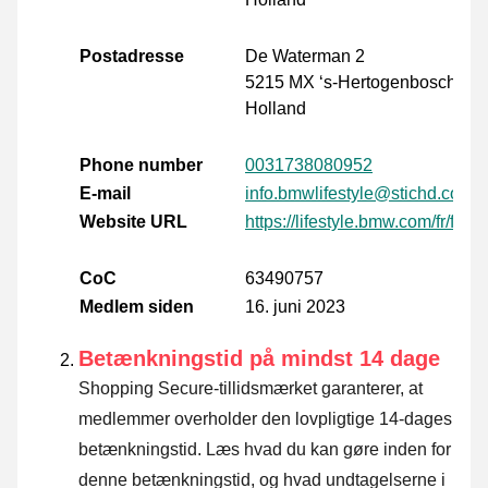
Postadresse
De Waterman 2
5215 MX ‘s-Hertogenbosch
Holland
Phone number
0031738080952
E-mail
info.bmwlifestyle@stichd.com
Website URL
https://lifestyle.bmw.com/fr/fr/h
CoC
63490757
Medlem siden
16. juni 2023
Betænkningstid på mindst 14 dage
Shopping Secure-tillidsmærket garanterer, at
medlemmer overholder den lovpligtige 14-dages
betænkningstid.
Læs hvad du kan gøre inden for
denne betænkningstid, og hvad undtagelserne i