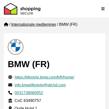
Me
Home
Internationale medlemmer
BMW (FR)
BMW (FR)
Verificerede kontaktoplysninger
Website URL
https://lifestyle.bmw.com/fr/fr/home/
E-mail
info.bmwlifestyle@stichd.com
Phone number
0031738080952
CoC
CoC 63490757
Forretningsadresse
Oude Hulst 1