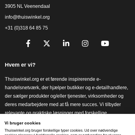
3905 NL Veenendaal
info@thuiswinkel.org
+31 (0)318 64 85 75
[_General:SocialMediaTitle]
Facebook
X
LinkedIn
Instagram
YouTube
Hvem er vi?
Thuiswinkel.org er et førende inspirerende e-
handelsnetværk, der hjælper butikker og e-detailhandlere,
der sælger produkter og/eller tjenester, virksomheder og
deres medarbejdere med at få mere succes. Vi tilbyder
relevante og praktiske løsninger med forskellige
tillidsmærker, Thuiswinkel-anmeldelser, juridiske værktøjer
Vi bruger cookies
og rådgivning, fortalervirksomhed, markedsundersøgelser
Thuiswinkel.org bruger forskellige typer cookies. Ud over nødvendige