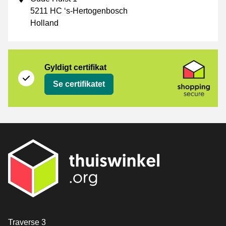
5211 HC ‘s-Hertogenbosch
Holland
Certifikat
Shopping Secure
Gyldigt certifikat
Se certifikatet
[_General:Contact]
Traverse 3