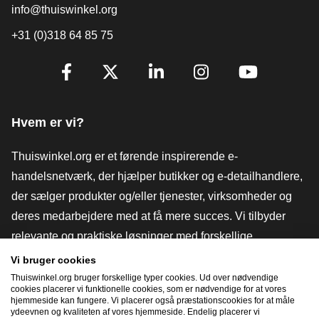
info@thuiswinkel.org
+31 (0)318 64 85 75
[_General:SocialMediaTitle]
Facebook
X
LinkedIn
Instagram
YouTube
Hvem er vi?
Thuiswinkel.org er et førende inspirerende e-
handelsnetværk, der hjælper butikker og e-detailhandlere,
der sælger produkter og/eller tjenester, virksomheder og
deres medarbejdere med at få mere succes. Vi tilbyder
relevante og praktiske løsninger med forskellige
tillidsmærker, Thuiswinkel-anmeldelser, juridiske værktøjer
Vi bruger cookies
og rådgivning, fortalervirksomhed, markedsundersøgelser
Thuiswinkel.org bruger forskellige typer cookies. Ud over nødvendige
cookies placerer vi funktionelle cookies, som er nødvendige for at vores
og har vores egen uddannelsesplatform, Thuiswinkel e-
hjemmeside kan fungere. Vi placerer også præstationscookies for at måle
ydeevnen og kvaliteten af ​​vores hjemmeside. Endelig placerer vi
Academy.