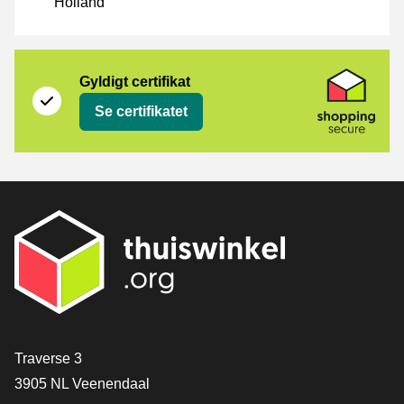
Holland
Certifikat
Shopping Secure
Gyldigt certifikat
Se certifikatet
[_General:Contact]
Traverse 3
3905 NL Veenendaal