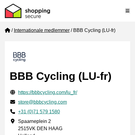
Me
Home
Internationale medlemmer
BBB Cycling (LU-fr)
BBB Cycling (LU-fr)
Verificerede kontaktoplysninger
Website URL
https://bbbcycling.com/lu_fr/
E-mail
store@bbbcycling.com
Phone number
+31 (0)71 579 1580
Forretningsadresse
Spaarneplein 2
2515VK DEN HAAG