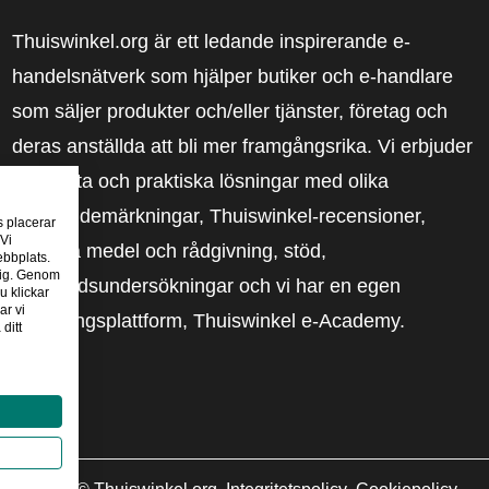
Thuiswinkel.org är ett ledande inspirerande e-
handelsnätverk som hjälper butiker och e-handlare
som säljer produkter och/eller tjänster, företag och
deras anställda att bli mer framgångsrika. Vi erbjuder
relevanta och praktiska lösningar med olika
förtroendemärkningar, Thuiswinkel-recensioner,
s placerar
 Vi
rättsliga medel och rådgivning, stöd,
ebbplats.
 dig. Genom
marknadsundersökningar och vi har en egen
u klickar
ar vi
utbildningsplattform, Thuiswinkel e-Academy.
ditt