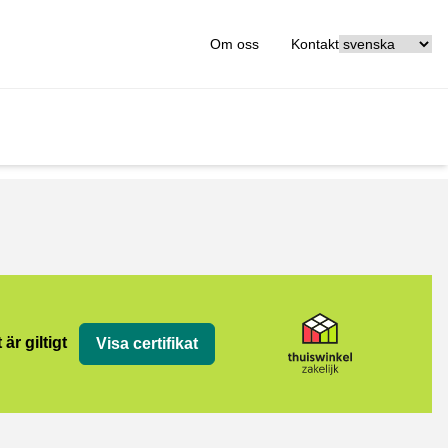
[_General:Langu
Om oss
Kontakt
jk
 är giltigt
Visa certifikat