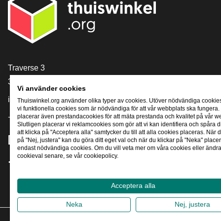
[_General:Contact]
Traverse 3
3905 NL Veenendaal
Vi använder cookies
info@thuiswinkel.org
Thuiswinkel.org använder olika typer av cookies. Utöver nödvändiga cookie
vi funktionella cookies som är nödvändiga för att vår webbplats ska fungera.
placerar även prestandacookies för att mäta prestanda och kvalitet på vår w
+31 (0)318 64 85 75
Slutligen placerar vi reklamcookies som gör att vi kan identifiera och spåra
att klicka på "Acceptera alla" samtycker du till att alla cookies placeras. När d
[_General:SocialMediaTitle]
på "Nej, justera" kan du göra ditt eget val och när du klickar på "Neka" placer
endast nödvändiga cookies. Om du vill veta mer om våra cookies eller ändra 
cookieval senare, se vår cookiepolicy.
Facebook
X
LinkedIn
Instagram
YouTube
Acceptera alla
Neka
Nej, justera