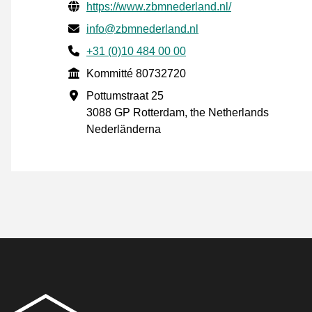
Verifierade kontaktuppgifter
Website URL
https://www.zbmnederland.nl/
E-post
info@zbmnederland.nl
Phone number
+31 (0)10 484 00 00
Kommitté
Kommitté 80732720
Företagsadress
Pottumstraat 25
3088 GP Rotterdam, the Netherlands
Nederländerna