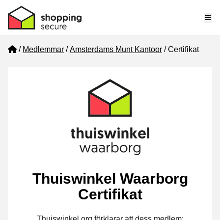
Me
Home
Medlemmar
Amsterdams Munt Kantoor
Certifikat
Thuiswinkel Waarborg
Certifikat
Thuiswinkel.org förklarar att dess medlem: