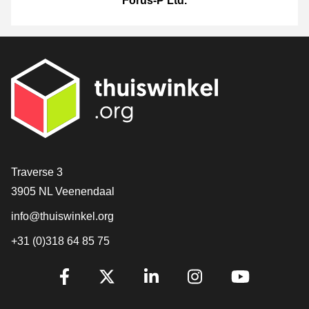
Forus-P Ltd.
[_General:Contact]
Traverse 3
3905 NL Veenendaal
info@thuiswinkel.org
+31 (0)318 64 85 75
[_General:SocialMediaTitle]
Facebook
X
LinkedIn
Instagram
YouTube