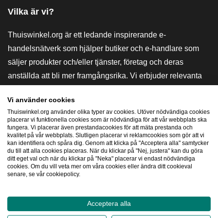
Vilka är vi?
Thuiswinkel.org är ett ledande inspirerande e-
handelsnätverk som hjälper butiker och e-handlare som
säljer produkter och/eller tjänster, företag och deras
anställda att bli mer framgångsrika. Vi erbjuder relevanta
och praktiska lösningar med olika förtroendemärkningar,
Vi använder cookies
Thuiswinkel-recensioner, rättsliga medel och rådgivning,
Thuiswinkel.org använder olika typer av cookies. Utöver nödvändiga cookies
stöd, marknadsundersökningar och vi har en egen
placerar vi funktionella cookies som är nödvändiga för att vår webbplats ska
fungera. Vi placerar även prestandacookies för att mäta prestanda och
utbildningsplattform, Thuiswinkel e-Academy.
kvalitet på vår webbplats. Slutligen placerar vi reklamcookies som gör att vi
kan identifiera och spåra dig. Genom att klicka på "Acceptera alla" samtycker
du till att alla cookies placeras. När du klickar på "Nej, justera" kan du göra
ditt eget val och när du klickar på "Neka" placerar vi endast nödvändiga
Navigera snabbt
cookies. Om du vill veta mer om våra cookies eller ändra ditt cookieval
senare, se vår cookiepolicy.
[_G
Acceptera alla
2026
©
Thuiswinkel.org