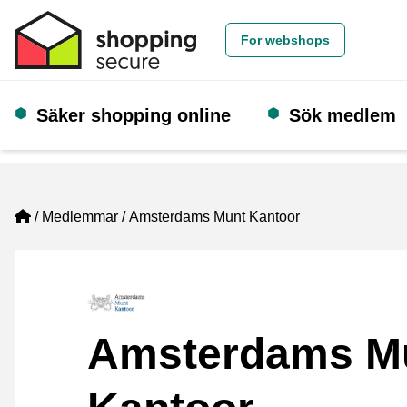
For webshops
Säker shopping online
Sök medlem
Home
Medlemmar
Amsterdams Munt Kantoor
Amsterdams M