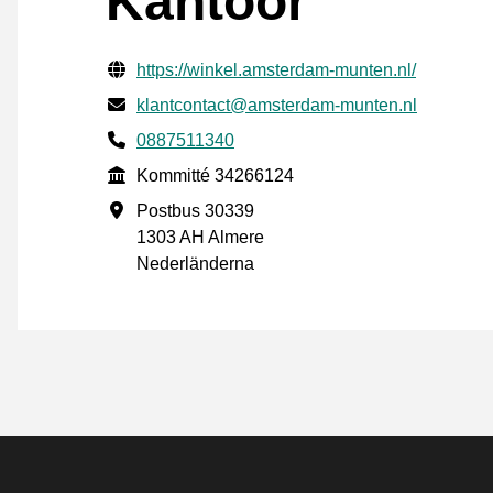
Kantoor
Verifierade kontaktuppgifter
Website URL
https://winkel.amsterdam-munten.nl/
E-post
klantcontact@amsterdam-munten.nl
Phone number
0887511340
Kommitté
Kommitté 34266124
Företagsadress
Postbus 30339
1303 AH Almere
Nederländerna