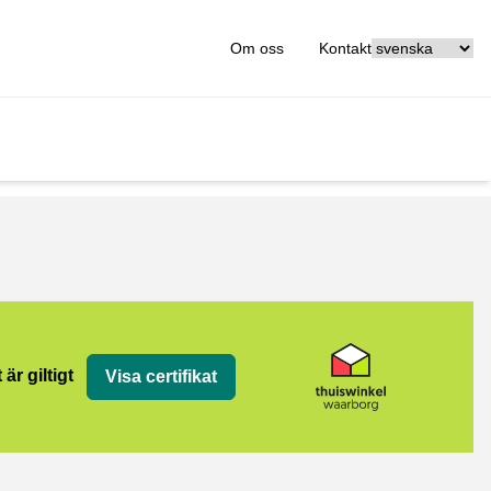
[_General:Langu
Om oss
Kontakt
org
 är giltigt
Visa certifikat