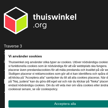
[_General:Contact]
Traverse 3
3905 NL Veenendaal
Vi använder cookies
info@thuiswinkel.org
Thuiswinkel.org använder olika typer av cookies. Utöver nödvändiga cookie
vi funktionella cookies som är nödvändiga för att vår webbplats ska fungera.
placerar även prestandacookies för att mäta prestanda och kvalitet på vår w
+31 (0)318 64 85 75
Slutligen placerar vi reklamcookies som gör att vi kan identifiera och spåra
att klicka på "Acceptera alla" samtycker du till att alla cookies placeras. När d
[_General:SocialMediaTitle]
på "Nej, justera" kan du göra ditt eget val och när du klickar på "Neka" placer
endast nödvändiga cookies. Om du vill veta mer om våra cookies eller ändra 
cookieval senare, se vår cookiepolicy.
Facebook
X
LinkedIn
Instagram
YouTube
Acceptera alla