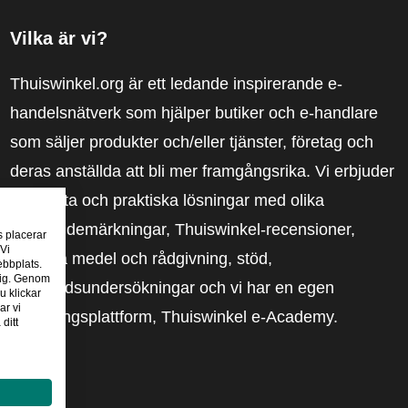
Vilka är vi?
Thuiswinkel.org är ett ledande inspirerande e-
handelsnätverk som hjälper butiker och e-handlare
som säljer produkter och/eller tjänster, företag och
deras anställda att bli mer framgångsrika. Vi erbjuder
relevanta och praktiska lösningar med olika
förtroendemärkningar, Thuiswinkel-recensioner,
s placerar
 Vi
rättsliga medel och rådgivning, stöd,
ebbplats.
 dig. Genom
marknadsundersökningar och vi har en egen
u klickar
ar vi
utbildningsplattform, Thuiswinkel e-Academy.
ditt