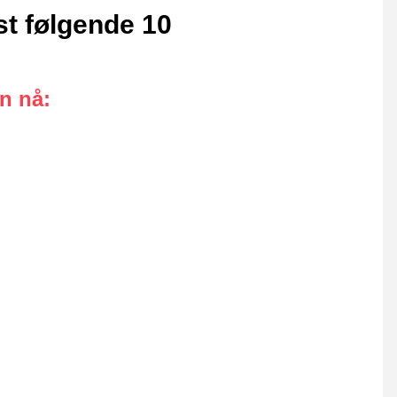
st følgende 10
an nå
: