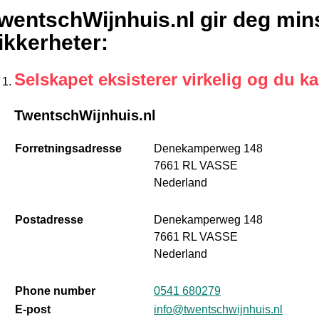
wentschWijnhuis.nl gir deg min
ikkerheter
:
Selskapet eksisterer virkelig og du k
TwentschWijnhuis.nl
Forretningsadresse
Denekamperweg 148
7661 RL VASSE
Nederland
Postadresse
Denekamperweg 148
7661 RL VASSE
Nederland
Phone number
0541 680279
E-post
info@twentschwijnhuis.nl