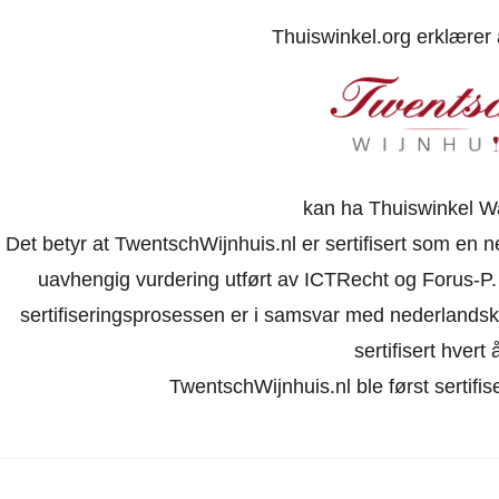
Thuiswinkel.org erklærer
kan ha Thuiswinkel W
Det betyr at TwentschWijnhuis.nl er sertifisert som en n
uavhengig vurdering utført av ICTRecht og Forus-P
sertifiseringsprosessen er i samsvar med nederlandske l
sertifisert hvert å
TwentschWijnhuis.nl ble først sertifi