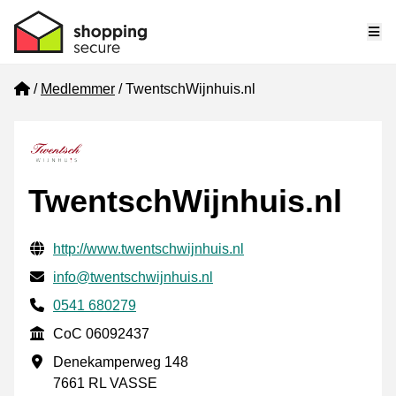
Me
Home
Medlemmer
TwentschWijnhuis.nl
TwentschWijnhuis.nl
Verifisert kontaktinformasjon
Website URL
http://www.twentschwijnhuis.nl
E-post
info@twentschwijnhuis.nl
Phone number
0541 680279
CoC
CoC 06092437
Forretningsadresse
Denekamperweg 148
7661 RL VASSE