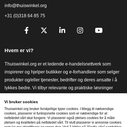
info@thuiswinkel.org
+31 (0)318 64 85 75
[_General:SocialMediaTitle]
Facebook
X
LinkedIn
Instagram
YouTube
Hvem er vi?
Thuiswinkel.org er et ledende e-handelsnettverk som
inspirerer og hjelper butikker og e-forhandlere som selger
produkter og/eller tjenester, bedrifter og deres ansatte i å
lykkes bedre. Vi tilbyr relevante og praktiske løsninger
med ulike tillitsmerker, Thuiswinkel-anmeldelser, juridiske
Vi bruker cookies
verktøy og råd, advokatvirksomhet, markedsundersøkelser,
Thuiswinkel.org bruker forskjellige typer cookies. I tillegg til nødvendige
og har vår egen utdanningsplattform, Thuiswinkel e-
cookies, plasserer vi funksjonelle cookies som er nødvendige for at
nettstedet vårt skal fungere. Vi plasserer også ytelses cookies for å måle
Academy.
ytelsen og kvaliteten på nettstedet vårt. Til slutt plasserer vi annonse cookies