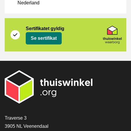
Nederland
Sertifikat
Thuiswinkel Waarborg
Sertifikatet gyldig
Se sertifikat
[_General:Contact]
Traverse 3
3905 NL Veenendaal