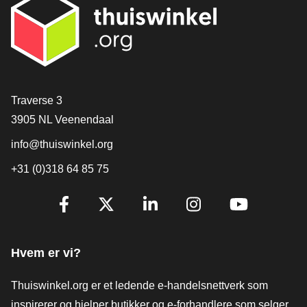
[_General:Contact]
Traverse 3
3905 NL Veenendaal
info@thuiswinkel.org
+31 (0)318 64 85 75
[_General:SocialMediaTitle]
Facebook
X
LinkedIn
Instagram
YouTube
Hvem er vi?
Thuiswinkel.org er et ledende e-handelsnettverk som
inspirerer og hjelper butikker og e-forhandlere som selger