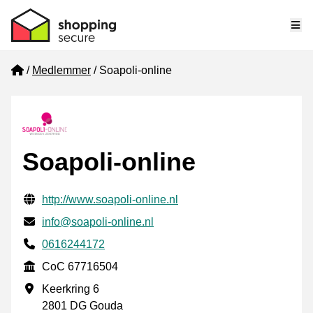
Me
Home
Medlemmer
Soapoli-online
Soapoli-online
Verifisert kontaktinformasjon
Website URL
http://www.soapoli-online.nl
E-post
info@soapoli-online.nl
Phone number
0616244172
CoC
CoC 67716504
Forretningsadresse
Keerkring 6
2801 DG Gouda