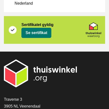
Nederland
Sertifikat
Thuiswinkel Waarborg
Sertifikatet gyldig
Se sertifikat
[_General:Contact]
Traverse 3
3905 NL Veenendaal