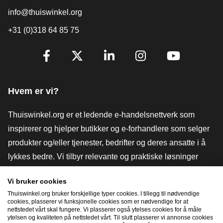
info@thuiswinkel.org
+31 (0)318 64 85 75
[_General:SocialMediaTitle]
Facebook
X
LinkedIn
Instagram
YouTube
Hvem er vi?
Thuiswinkel.org er et ledende e-handelsnettverk som
inspirerer og hjelper butikker og e-forhandlere som selger
produkter og/eller tjenester, bedrifter og deres ansatte i å
lykkes bedre. Vi tilbyr relevante og praktiske løsninger
med ulike tillitsmerker, Thuiswinkel-anmeldelser, juridiske
Vi bruker cookies
verktøy og råd, advokatvirksomhet, markedsundersøkelser,
Thuiswinkel.org bruker forskjellige typer cookies. I tillegg til nødvendige
og har vår egen utdanningsplattform, Thuiswinkel e-
cookies, plasserer vi funksjonelle cookies som er nødvendige for at
nettstedet vårt skal fungere. Vi plasserer også ytelses cookies for å måle
Academy.
ytelsen og kvaliteten på nettstedet vårt. Til slutt plasserer vi annonse cookies