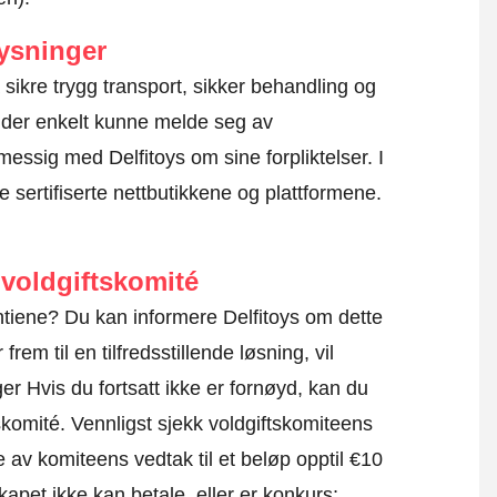
ysninger
r å sikre trygg transport, sikker behandling og
kunder enkelt kunne melde seg av
essig med Delfitoys om sine forpliktelser. I
e sertifiserte nettbutikkene og plattformene.
voldgiftskomité
antiene? Du kan informere Delfitoys om dette
rem til en tilfredsstillende løsning, vil
r Hvis du fortsatt ikke er fornøyd, kan du
skomité.
Vennligst sjekk voldgiftskomiteens
e av komiteens vedtak til et beløp opptil €10
apet ikke kan betale, eller er konkurs;