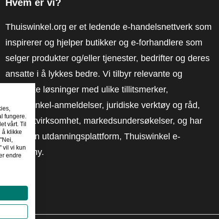
Hvem er vi?
Thuiswinkel.org er et ledende e-handelsnettverk som
inspirerer og hjelper butikker og e-forhandlere som
selger produkter og/eller tjenester, bedrifter og deres
ansatte i å lykkes bedre. Vi tilbyr relevante og
praktiske løsninger med ulike tillitsmerker,
Thuiswinkel-anmeldelser, juridiske verktøy og råd,
kies,
al fungere.
advokatvirksomhet, markedsundersøkelser, og har
t vårt. Til
 å klikke
vår egen utdanningsplattform, Thuiswinkel e-
"Nei,
 vil vi kun
Academy.
er endre