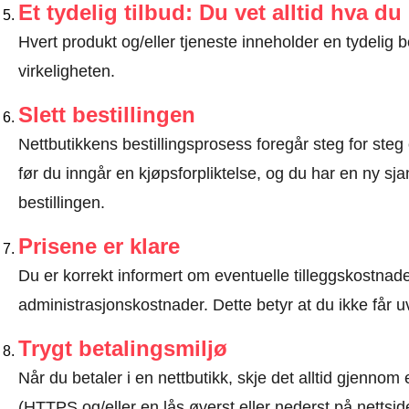
Et tydelig tilbud: Du vet alltid hva du
Hvert produkt og/eller tjeneste inneholder en tydeli
virkeligheten.
Slett bestillingen
Nettbutikkens bestillingsprosess foregår steg for steg 
før du inngår en kjøpsforpliktelse, og du har en ny sjan
bestillingen.
Prisene er klare
Du er korrekt informert om eventuelle tilleggskostnader
administrasjonskostnader. Dette betyr at du ikke får u
Trygt betalingsmiljø
Når du betaler i en nettbutikk, skje det alltid gjennom 
(HTTPS og/eller en lås øverst eller nederst på nettsid