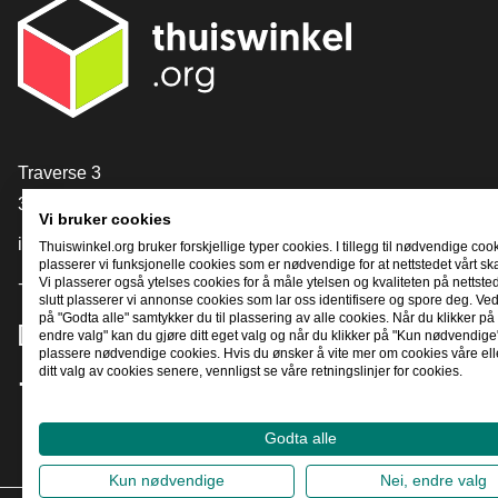
[_General:Contact]
Traverse 3
3905 NL Veenendaal
Vi bruker cookies
info@thuiswinkel.org
Thuiswinkel.org bruker forskjellige typer cookies. I tillegg til nødvendige coo
plasserer vi funksjonelle cookies som er nødvendige for at nettstedet vårt sk
+31 (0)318 64 85 75
Vi plasserer også ytelses cookies for å måle ytelsen og kvaliteten på nettstede
slutt plasserer vi annonse cookies som lar oss identifisere og spore deg. Ved
på "Godta alle" samtykker du til plassering av alle cookies. Når du klikker på 
[_General:SocialMediaTitle]
endre valg" kan du gjøre ditt eget valg og når du klikker på "Kun nødvendige"
plassere nødvendige cookies. Hvis du ønsker å vite mer om cookies våre ell
ditt valg av cookies senere, vennligst se våre retningslinjer for cookies.
Facebook
X
LinkedIn
Instagram
YouTube
Godta alle
Kun nødvendige
Nei, endre valg