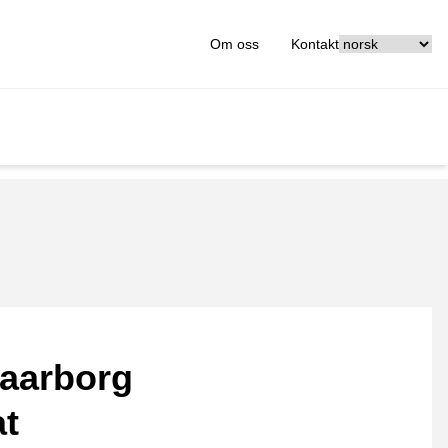
[_General:Langu
Om oss
Kontakt
aarborg
at