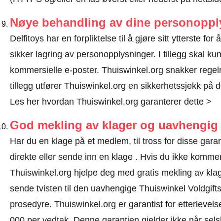
Nøye behandling av dine personoppl
Delfitoys har en forpliktelse til å gjøre sitt ytterste fo
sikker lagring av personopplysninger. I tillegg skal 
kommersielle e-poster. Thuiswinkel.org snakker regelm
tillegg utfører Thuiswinkel.org en sikkerhetssjekk på d
Les her hvordan Thuiswinkel.org garanterer dette >
God mekling av klager og uavhengig 
Har du en klage på et medlem, til tross for disse gar
direkte eller
sende inn en klage
. Hvis du ikke kommer f
Thuiswinkel.org hjelpe deg med gratis mekling av klage
sende tvisten til den uavhengige Thuiswinkel Voldgift
prosedyre.
Thuiswinkel.org er garantist for etterlevels
000 per vedtak. Denne garantien gjelder ikke når selsk