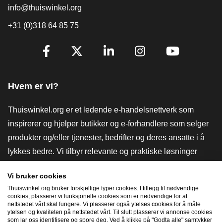
info@thuiswinkel.org
+31 (0)318 64 85 75
[_General:SocialMediaTitle]
Facebook
X
LinkedIn
Instagram
YouTube
Hvem er vi?
Thuiswinkel.org er et ledende e-handelsnettverk som
inspirerer og hjelper butikker og e-forhandlere som selger
produkter og/eller tjenester, bedrifter og deres ansatte i å
lykkes bedre. Vi tilbyr relevante og praktiske løsninger
med ulike tillitsmerker, Thuiswinkel-anmeldelser, juridiske
Vi bruker cookies
verktøy og råd, advokatvirksomhet, markedsundersøkelser,
Thuiswinkel.org bruker forskjellige typer cookies. I tillegg til nødvendige
og har vår egen utdanningsplattform, Thuiswinkel e-
cookies, plasserer vi funksjonelle cookies som er nødvendige for at
nettstedet vårt skal fungere. Vi plasserer også ytelses cookies for å måle
Academy.
ytelsen og kvaliteten på nettstedet vårt. Til slutt plasserer vi annonse cookies
som lar oss identifisere og spore deg. Ved å klikke på "Godta alle" samtykker