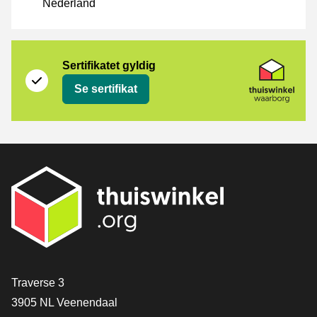
Nederland
Sertifikat
Thuiswinkel Waarborg
Sertifikatet gyldig
Se sertifikat
[_General:Contact]
Traverse 3
3905 NL Veenendaal