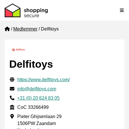
Me
Home
Medlemmer
Delfitoys
Delfitoys
Verifisert kontaktinformasjon
Website URL
https://www.delfitoys.com/
E-post
info@delfitoys.com
Phone number
+31 (0) 20 624 83 05
CoC
CoC 33266499
Forretningsadresse
Pieter Ghijsenlaan 29
1506PW Zaandam