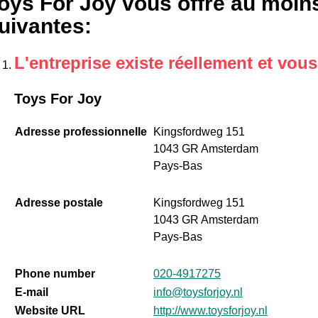
oys For Joy vous offre au moins
uivantes
:
L'entreprise existe réellement et vou
Toys For Joy
Adresse professionnelle
Kingsfordweg 151
1043 GR Amsterdam
Pays-Bas
Adresse postale
Kingsfordweg 151
1043 GR Amsterdam
Pays-Bas
Phone number
020-4917275
E-mail
info@toysforjoy.nl
Website URL
http://www.toysforjoy.nl