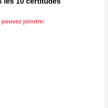
 les 10 certitudes
s pouvez joindre
: