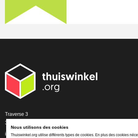
[_General:Contact]
Traverse 3
3905 NL Veenendaal
Nous utilisons des cookies
info@thuiswinkel.org
Thuiswinkel.org utilise différents types de cookies. En plus des cookies néce