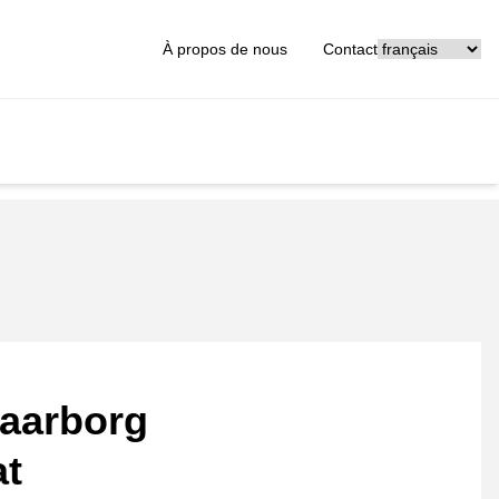
[_General:Langu
À propos de nous
Contact
aarborg
at