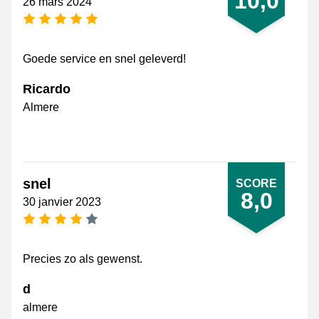
10,0
26 mars 2024
[_General:NumberOfStarsPluralFormat]
Goede service en snel geleverd!
Ricardo
Almere
snel
SCORE
8,0
30 janvier 2023
[_General:NumberOfStarsPluralFormat]
Precies zo als gewenst.
d
almere