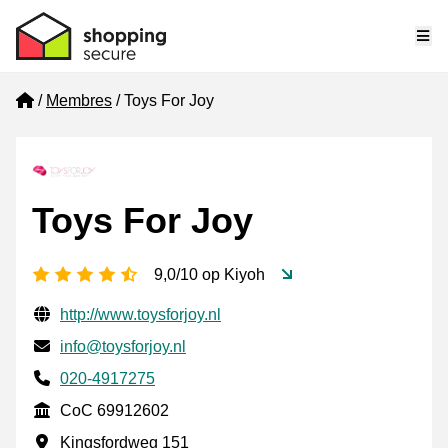
Me
Home
Membres
Toys For Joy
Toys For Joy
[_General:NumberOfStarsPluralFormat]
9,0/10 op Kiyoh
Informations de contact vérifiées
Website URL
http://www.toysforjoy.nl
E-mail
info@toysforjoy.nl
Phone number
020-4917275
CoC
CoC 69912602
Adresse professionnelle
Kingsfordweg 151