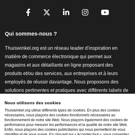
[_General:SocialMediaTitle]
Facebook
X
LinkedIn
Instagram
YouTube
Qui sommes-nous ?
Thuiswinkel.org est un réseau leader d'inspiration en
matière de commerce électronique qui permet aux
magasins et aux détaillants en ligne proposant des
produits et/ou des services, aux entreprises et à leurs
employés de réussir davantage. Nous proposons des
solutions pertinentes et pratiques avec différents labels de
confiance, des revues Thuiswinkel, des outils et des
Nous utilisons des cookies
conseils juridiques, des actions de sensibilisation, des
Thuiswinkel.org utilise différents types de cookies. En plus des cookies
nécessaires, nous plaçons des cookies fonctionnels nécessaires au
études de marché, et nous disposons de notre propre
fonctionnement de notre site Web. Nous plaçons également des cookies de
plateforme d'enseignement, la Thuiswinkel e-Academy.
performance pour mesurer les performances et la qualité de notre site Web.
Enfin, nous plaçons des cookies publicitaires qui nous permettent de vous
identifier et de vous suivre. En cliquant sur « Accepter tout », vous consentez