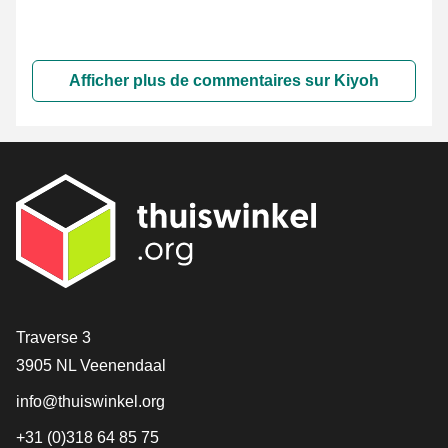
Afficher plus de commentaires sur Kiyoh
[_General:Contact]
Traverse 3
3905 NL Veenendaal
info@thuiswinkel.org
+31 (0)318 64 85 75