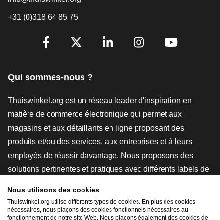
+31 (0)318 64 85 75
[_General:SocialMediaTitle]
Facebook
X
LinkedIn
Instagram
YouTube
Qui sommes-nous ?
Thuiswinkel.org est un réseau leader d'inspiration en
matière de commerce électronique qui permet aux
magasins et aux détaillants en ligne proposant des
produits et/ou des services, aux entreprises et à leurs
employés de réussir davantage. Nous proposons des
solutions pertinentes et pratiques avec différents labels de
confiance, des revues Thuiswinkel, des outils et des
Nous utilisons des cookies
conseils juridiques, des actions de sensibilisation, des
Thuiswinkel.org utilise différents types de cookies. En plus des cookies
nécessaires, nous plaçons des cookies fonctionnels nécessaires au
études de marché, et nous disposons de notre propre
fonctionnement de notre site Web. Nous plaçons également des cookies de