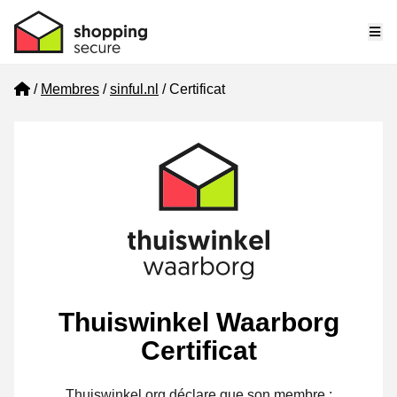
Me
Home
Membres
sinful.nl
Certificat
Thuiswinkel Waarborg
Certificat
Thuiswinkel.org déclare que son membre :