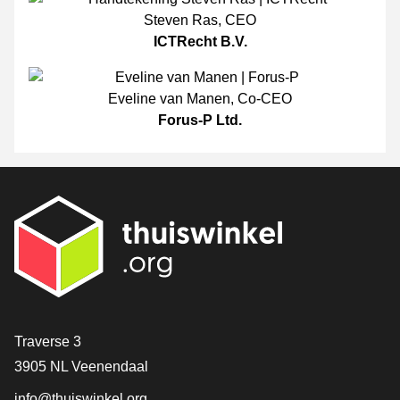
Steven Ras
,
CEO
ICTRecht B.V.
Eveline van Manen
,
Co-CEO
Forus-P Ltd.
[_General:Contact]
Traverse 3
3905 NL Veenendaal
info@thuiswinkel.org