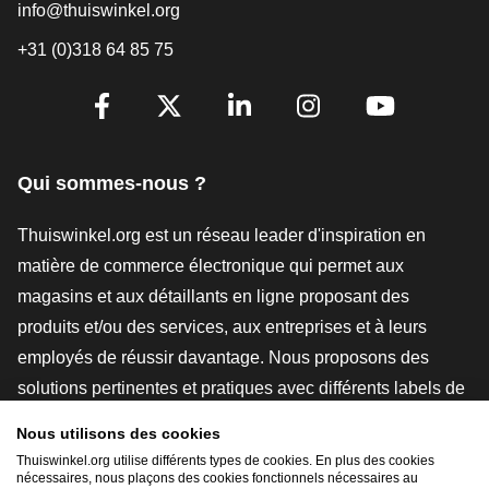
info@thuiswinkel.org
+31 (0)318 64 85 75
[_General:SocialMediaTitle]
Facebook
X
LinkedIn
Instagram
YouTube
Qui sommes-nous ?
Thuiswinkel.org est un réseau leader d'inspiration en
matière de commerce électronique qui permet aux
magasins et aux détaillants en ligne proposant des
produits et/ou des services, aux entreprises et à leurs
employés de réussir davantage. Nous proposons des
solutions pertinentes et pratiques avec différents labels de
confiance, des revues Thuiswinkel, des outils et des
Nous utilisons des cookies
conseils juridiques, des actions de sensibilisation, des
Thuiswinkel.org utilise différents types de cookies. En plus des cookies
nécessaires, nous plaçons des cookies fonctionnels nécessaires au
études de marché, et nous disposons de notre propre