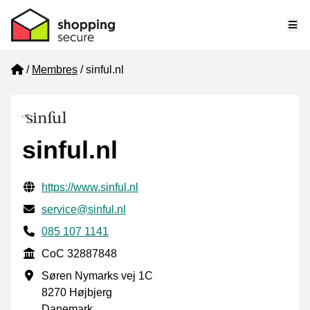
Me
Home
Membres
sinful.nl
sinful.nl
Informations de contact vérifiées
Website URL
https://www.sinful.nl
E-mail
service@sinful.nl
Phone number
085 107 1141
CoC
CoC 32887848
Adresse professionnelle
Søren Nymarks vej 1C
8270 Højbjerg
Danemark