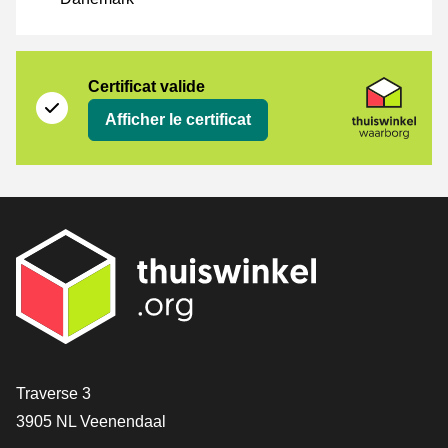
Certificat
Thuiswinkel Waarborg
Certificat valide
Afficher le certificat
[_General:Contact]
Traverse 3
3905 NL Veenendaal