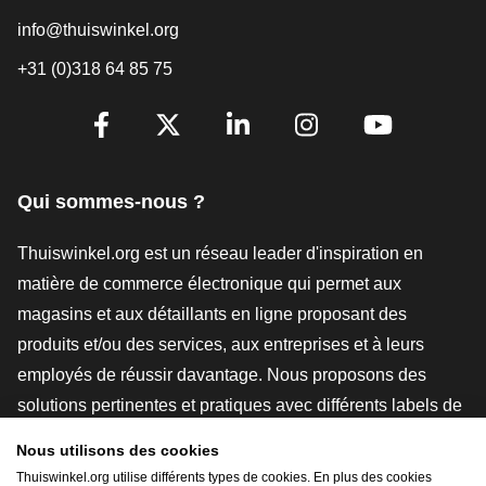
info@thuiswinkel.org
+31 (0)318 64 85 75
[_General:SocialMediaTitle]
Facebook
X
LinkedIn
Instagram
YouTube
Qui sommes-nous ?
Thuiswinkel.org est un réseau leader d'inspiration en
matière de commerce électronique qui permet aux
magasins et aux détaillants en ligne proposant des
produits et/ou des services, aux entreprises et à leurs
employés de réussir davantage. Nous proposons des
solutions pertinentes et pratiques avec différents labels de
confiance, des revues Thuiswinkel, des outils et des
Nous utilisons des cookies
conseils juridiques, des actions de sensibilisation, des
Thuiswinkel.org utilise différents types de cookies. En plus des cookies