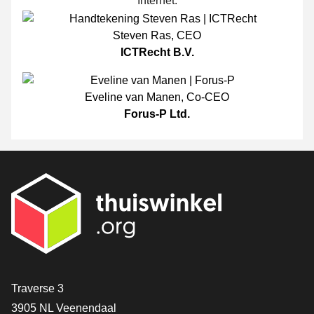
Internet.
Steven Ras
,
CEO
ICTRecht B.V.
Eveline van Manen
,
Co-CEO
Forus-P Ltd.
[_General:Contact]
Traverse 3
3905 NL Veenendaal