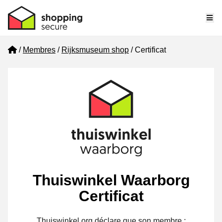
Me
Home
Membres
Rijksmuseum shop
Certificat
Thuiswinkel Waarborg
Certificat
Thuiswinkel.org déclare que son membre :