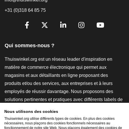
+31 (0)318 64 85 75
[_General:SocialMediaTitle]
Facebook
X
LinkedIn
Instagram
YouTube
Qui sommes-nous ?
Thuiswinkel.org est un réseau leader d'inspiration en
matière de commerce électronique qui permet aux
magasins et aux détaillants en ligne proposant des
produits et/ou des services, aux entreprises et à leurs
employés de réussir davantage. Nous proposons des
solutions pertinentes et pratiques avec différents labels de
confiance, des revues Thuiswinkel, des outils et des
Nous utilisons des cookies
conseils juridiques, des actions de sensibilisation, des
Thuiswinkel.org utilise différents types de cookies. En plus des cookies
nécessaires, nous plaçons des cookies fonctionnels nécessaires au
études de marché, et nous disposons de notre propre
fonctionnement de notre site Web. Nous plaçons également des cookies de