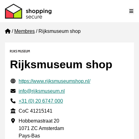
Me
Home
Membres
Rijksmuseum shop
Rijksmuseum shop
Informations de contact vérifiées
Website URL
https://www.rijksmuseumshop.nl/
E-mail
info@rijksmuseum.nl
Phone number
+31 (0) 20 6747 000
CoC
CoC 41215141
Adresse professionnelle
Hobbemastraat 20
1071 ZC Amsterdam
Pays-Bas