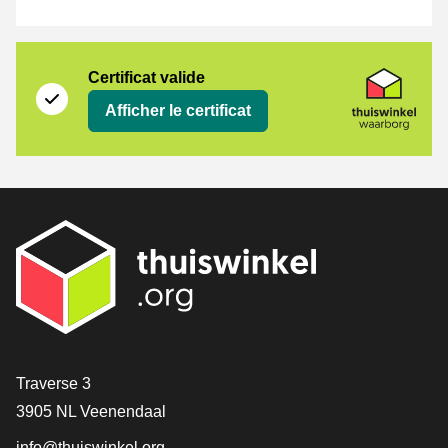
Certificat
Thuiswinkel Waarborg
Certificat valide
Afficher le certificat
[_General:Contact]
Traverse 3
3905 NL Veenendaal
info@thuiswinkel.org