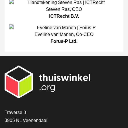
Steven Ras
,
CEO
ICTRecht B.V.
Eveline van Manen
,
Co-CEO
Forus-P Ltd.
[_General:Contact]
Traverse 3
3905 NL Veenendaal