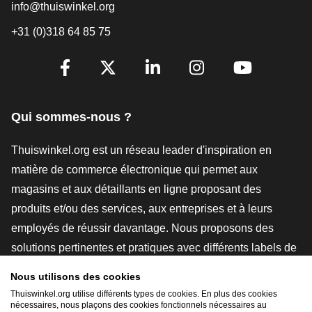
info@thuiswinkel.org
+31 (0)318 64 85 75
[_General:SocialMediaTitle]
Facebook
X
LinkedIn
Instagram
YouTube
Qui sommes-nous ?
Thuiswinkel.org est un réseau leader d'inspiration en
matière de commerce électronique qui permet aux
magasins et aux détaillants en ligne proposant des
produits et/ou des services, aux entreprises et à leurs
employés de réussir davantage. Nous proposons des
solutions pertinentes et pratiques avec différents labels de
confiance, des revues Thuiswinkel, des outils et des
Nous utilisons des cookies
conseils juridiques, des actions de sensibilisation, des
Thuiswinkel.org utilise différents types de cookies. En plus des cookies
nécessaires, nous plaçons des cookies fonctionnels nécessaires au
études de marché, et nous disposons de notre propre