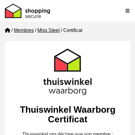
Me
Home
Membres
Miss Steel
Certificat
Thuiswinkel Waarborg
Certificat
Thuiswinkel.org déclare que son membre :