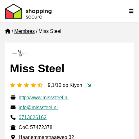
Me
Home
Membres
Miss Steel
Miss Steel
[_General:NumberOfStarsPluralFormat]
9,1/10 op Kiyoh
Informations de contact vérifiées
Website URL
http://www.misssteel.nl
E-mail
info@misssteel.nl
Phone number
0713626162
CoC
CoC 57472378
Adresse professionnelle
Haarlemmerstraatweg 32