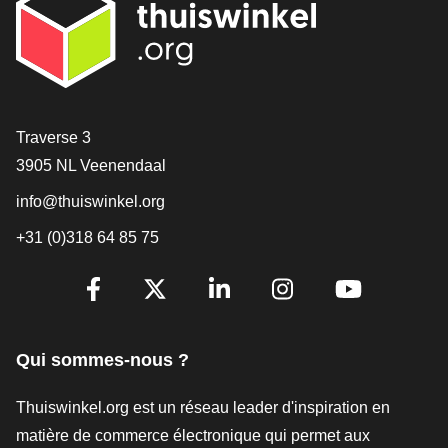
[_General:Contact]
Traverse 3
3905 NL Veenendaal
info@thuiswinkel.org
+31 (0)318 64 85 75
[_General:SocialMediaTitle]
Facebook
X
LinkedIn
Instagram
YouTube
Qui sommes-nous ?
Thuiswinkel.org est un réseau leader d'inspiration en
matière de commerce électronique qui permet aux