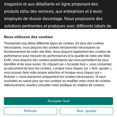
magasins et aux détaillants en ligne proposant des
produits et/ou des services, aux entreprises et à leurs
employés de réussir davantage. Nous proposons des
solutions pertinentes et pratiques avec différents labels de
confiance, des revues Thuiswinkel, des outils et des
Nous utilisons des cookies
conseils juridiques, des actions de sensibilisation, des
Thuiswinkel.org utilise différents types de cookies. En plus des cookies
nécessaires, nous plaçons des cookies fonctionnels nécessaires au
études de marché, et nous disposons de notre propre
fonctionnement de notre site Web. Nous plaçons également des cookies de
plateforme d'enseignement, la Thuiswinkel e-Academy.
performance pour mesurer les performances et la qualité de notre site Web.
Enfin, nous plaçons des cookies publicitaires qui nous permettent de vous
identifier et de vous suivre. En cliquant sur « Accepter tout », vous consentez
au placement de tous les cookies. Lorsque vous cliquez sur « Non, ajuster »,
Naviguer rapidement
vous pouvez faire votre propre sélection et lorsque vous cliquez sur «
Refuser », nous placerons uniquement les cookies nécessaires. Si vous
[_G
souhaitez en savoir plus sur nos cookies ou modifier votre choix de cookies
ultérieurement, veuillez consulter notre politique en matière de cookies.
Accepter tout
2026
©
Thuiswinkel.org
Déclaration de confidentialité
Refuser
Non, ajuster
Déclaration relative aux cookies