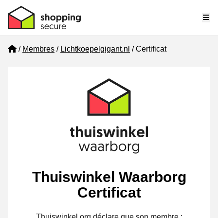
Me
Home
Membres
Lichtkoepelgigant.nl
Certificat
Thuiswinkel Waarborg
Certificat
Thuiswinkel.org déclare que son membre :