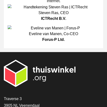
Internet.
Steven Ras
,
CEO
ICTRecht B.V.
Eveline van Manen
,
Co-CEO
Forus-P Ltd.
[_General:Contact]
Traverse 3
3905 NL Veenendaal