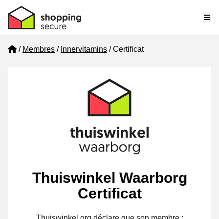
Me
Home
Membres
Innervitamins
Certificat
Thuiswinkel Waarborg
Certificat
Thuiswinkel.org déclare que son membre :