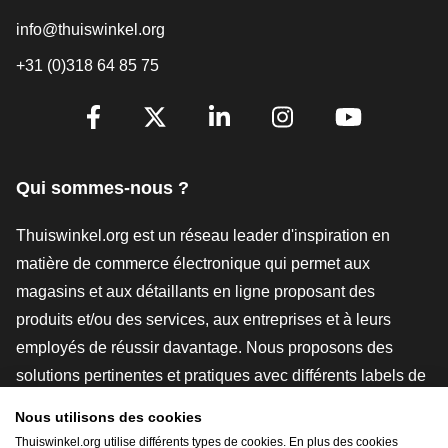
info@thuiswinkel.org
+31 (0)318 64 85 75
[_General:SocialMediaTitle]
Facebook
X
LinkedIn
Instagram
YouTube
Qui sommes-nous ?
Thuiswinkel.org est un réseau leader d'inspiration en
matière de commerce électronique qui permet aux
magasins et aux détaillants en ligne proposant des
produits et/ou des services, aux entreprises et à leurs
employés de réussir davantage. Nous proposons des
solutions pertinentes et pratiques avec différents labels de
confiance, des revues Thuiswinkel, des outils et des
Nous utilisons des cookies
conseils juridiques, des actions de sensibilisation, des
Thuiswinkel.org utilise différents types de cookies. En plus des cookies