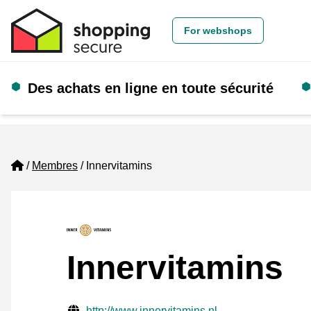
For webshops
Des achats en ligne en toute sécurité
Home
Membres
Innervitamins
Innervitamins
Informations de contact vérifiées
Website URL
http://www.innervitamins.nl