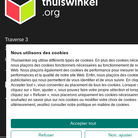
[_General:Contact]
Traverse 3
3905 NL Veenendaal
Nous utilisons des cookies
info@thuiswinkel.org
Thuiswinkel.org utilise différents types de cookies. En plus des cookies néce
nous plaçons des cookies fonctionnels nécessaires au fonctionnement de no
+31 (0)318 64 85 75
Web. Nous plaçons également des cookies de performance pour mesurer l
performances et la qualité de notre site Web. Enfin, nous plaçons des cooki
publicitaires qui nous permettent de vous identifier et de vous suivre. En cliq
[_General:SocialMediaTitle]
Accepter tout », vous consentez au placement de tous les cookies. Lorsque
cliquez sur « Non, ajuster », vous pouvez faire votre propre sélection et lor
cliquez sur « Refuser », nous placerons uniquement les cookies nécessaires
souhaitez en savoir plus sur nos cookies ou modifier votre choix de cookies
Facebook
X
LinkedIn
Instagram
YouTube
ultérieurement, veuillez consulter notre politique en matière de cookies.
Accepter tout
Refuser
Non, ajuster