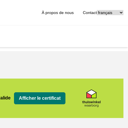
[_General:Langu
À propos de nous
Contact
org
valide
Afficher le certificat