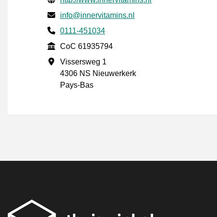
E-mail
info@innervitamins.nl
Phone number
0111-451034
CoC
CoC 61935794
Adresse professionnelle
Vissersweg 1
4306 NS Nieuwerkerk
Pays-Bas