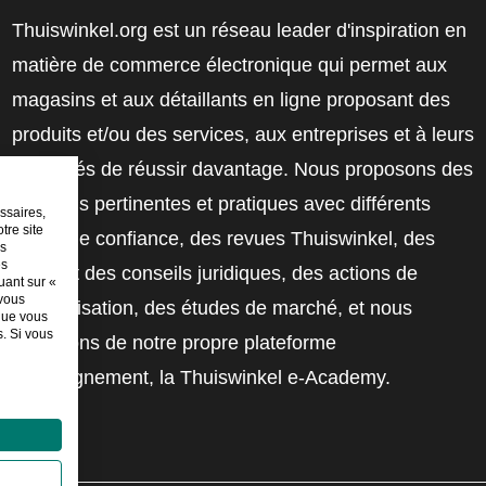
Thuiswinkel.org est un réseau leader d'inspiration en
matière de commerce électronique qui permet aux
magasins et aux détaillants en ligne proposant des
produits et/ou des services, aux entreprises et à leurs
employés de réussir davantage. Nous proposons des
solutions pertinentes et pratiques avec différents
ssaires,
tre site
labels de confiance, des revues Thuiswinkel, des
es
es
outils et des conseils juridiques, des actions de
uant sur «
 vous
sensibilisation, des études de marché, et nous
sque vous
. Si vous
disposons de notre propre plateforme
d'enseignement, la Thuiswinkel e-Academy.