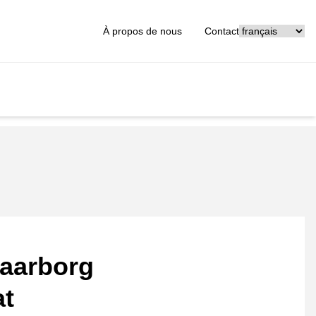
[_General:Langu
À propos de nous
Contact
aarborg
at