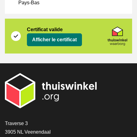
Pays-Bas
Certificat
Thuiswinkel Waarborg
Certificat valide
Afficher le certificat
[_General:Contact]
Traverse 3
3905 NL Veenendaal