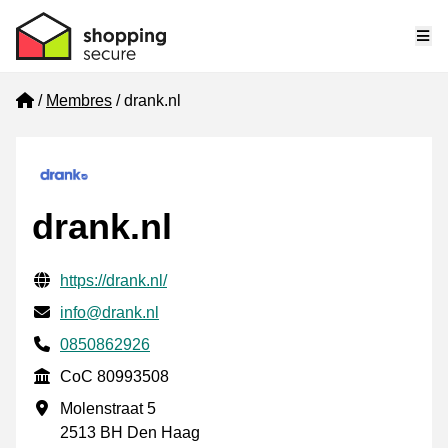
Me
Home
Membres
drank.nl
drank.nl
Informations de contact vérifiées
Website URL
https://drank.nl/
E-mail
info@drank.nl
Phone number
0850862926
CoC
CoC 80993508
Adresse professionnelle
Molenstraat 5
2513 BH Den Haag