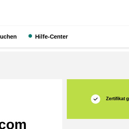
suchen
Hilfe-Center
Zertifikat
Seller on platform
Zertifikat g
l.com