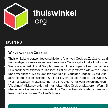
[_General:Contact]
Traverse 3
3905 NL Veenendaal
Wir verwenden Cookies
info@thuiswinkel.org
Thuiswinkel.org verwendet verschiedene Arten von Cookies. Zusätzlich zu 
notwendigen Cookies setzen wir funktionale Cookies, die für die Funktion u
+31 (0)318 64 85 75
Website erforderlich sind. Wir platzieren auch Leistungscookies, um die Lei
Qualität unserer Website zu messen. Schließlich platzieren wir Werbe-Cooki
uns ermöglichen, Sie zu identifizieren und zu verfolgen. Indem Sie auf "Alle
[_General:SocialMediaTitle]
akzeptieren“ klicken, stimmen Sie der Platzierung aller Cookies zu. Wenn Si
"Nein, anpassen“ klicken, können Sie Ihre eigene Auswahl treffen und wenn 
"Ablehnen“ klicken, werden wir nur notwendige Cookies platzieren. Wenn S
über unsere Cookies erfahren oder Ihre Cookie-Auswahl später ändern möc
Facebook
X
LinkedIn
Instagram
YouTube
lesen Sie bitte unsere Cookie-Richtlinie.
Alle akzeptieren