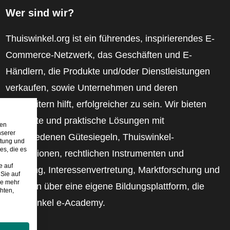
Wer sind wir?
Thuiswinkel.org ist ein führendes, inspirierendes E-
Commerce-Netzwerk, das Geschäften und E-
Händlern, die Produkte und/oder Dienstleistungen
verkaufen, sowie Unternehmen und deren
Mitarbeitern hilft, erfolgreicher zu sein. Wir bieten
relevante und praktische Lösungen mit
den
nserer
verschiedenen Gütesiegeln, Thuiswinkel-
stung und
es, die es
Rezensionen, rechtlichen Instrumenten und
e auf
Beratung, Interessenvertretung, Marktforschung und
Sie auf
ie mehr
verfügen über eine eigene Bildungsplattform, die
hten,
Thuiswinkel e-Academy.