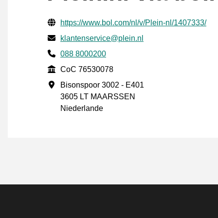
Geprüfte Kontaktinformationen
Website URL
https://www.bol.com/nl/v/Plein-nl/1407333/
E-mail
klantenservice@plein.nl
Phone number
088 8000200
CoC
CoC 76530078
Geschäftsadresse
Bisonspoor 3002 - E401
3605 LT MAARSSEN
Niederlande