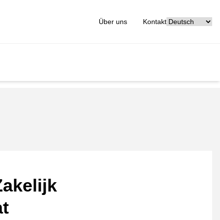
[_General:Langu
Über uns
Kontakt
akelijk
at