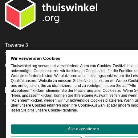
[_General:Contact]
Traverse 3
3905 NL Veenendaal
Wir verwenden Cookies
info@thuiswinkel.org
Thuiswinkel.org verwendet verschiedene Arten von Cookies. Zusätzlich zu 
notwendigen Cookies setzen wir funktionale Cookies, die für die Funktion u
+31 (0)318 64 85 75
Website erforderlich sind. Wir platzieren auch Leistungscookies, um die Lei
Qualität unserer Website zu messen. Schließlich platzieren wir Werbe-Cooki
uns ermöglichen, Sie zu identifizieren und zu verfolgen. Indem Sie auf "Alle
[_General:SocialMediaTitle]
akzeptieren“ klicken, stimmen Sie der Platzierung aller Cookies zu. Wenn Si
"Nein, anpassen“ klicken, können Sie Ihre eigene Auswahl treffen und wenn 
"Ablehnen“ klicken, werden wir nur notwendige Cookies platzieren. Wenn S
über unsere Cookies erfahren oder Ihre Cookie-Auswahl später ändern möc
Facebook
X
LinkedIn
Instagram
YouTube
lesen Sie bitte unsere Cookie-Richtlinie.
Alle akzeptieren