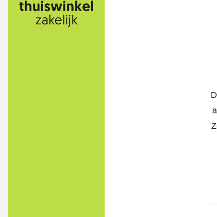
D
a
Z