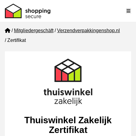
Me
Home
Mitgliedergeschäft
Verzendverpakkingenshop.nl
Zertifikat
Thuiswinkel Zakelijk
Zertifikat