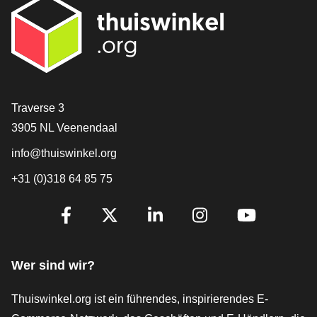
[_General:Contact]
Traverse 3
3905 NL Veenendaal
info@thuiswinkel.org
+31 (0)318 64 85 75
[_General:SocialMediaTitle]
Facebook
X
LinkedIn
Instagram
YouTube
Wer sind wir?
Thuiswinkel.org ist ein führendes, inspirierendes E-