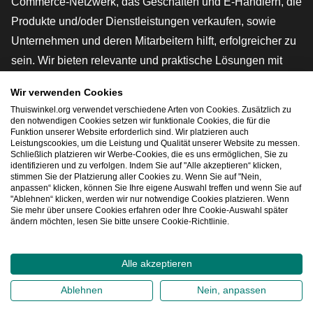
Commerce-Netzwerk, das Geschäften und E-Händlern, die
Produkte und/oder Dienstleistungen verkaufen, sowie
Unternehmen und deren Mitarbeitern hilft, erfolgreicher zu
sein. Wir bieten relevante und praktische Lösungen mit
verschiedenen Gütesiegeln, Thuiswinkel-Rezensionen,
Wir verwenden Cookies
rechtlichen Instrumenten und Beratung,
Thuiswinkel.org verwendet verschiedene Arten von Cookies. Zusätzlich zu
Interessenvertretung, Marktforschung und verfügen über
den notwendigen Cookies setzen wir funktionale Cookies, die für die
Funktion unserer Website erforderlich sind. Wir platzieren auch
eine eigene Bildungsplattform, die Thuiswinkel e-
Leistungscookies, um die Leistung und Qualität unserer Website zu messen.
Schließlich platzieren wir Werbe-Cookies, die es uns ermöglichen, Sie zu
Academy.
identifizieren und zu verfolgen. Indem Sie auf "Alle akzeptieren“ klicken,
stimmen Sie der Platzierung aller Cookies zu. Wenn Sie auf "Nein,
anpassen“ klicken, können Sie Ihre eigene Auswahl treffen und wenn Sie auf
"Ablehnen“ klicken, werden wir nur notwendige Cookies platzieren. Wenn
Schnelles Navigieren
Sie mehr über unsere Cookies erfahren oder Ihre Cookie-Auswahl später
ändern möchten, lesen Sie bitte unsere Cookie-Richtlinie.
[_G
Alle akzeptieren
2026
©
Thuiswinkel.org
Ablehnen
Nein, anpassen
Datenschutzerklärung
Cookie-Erklärung