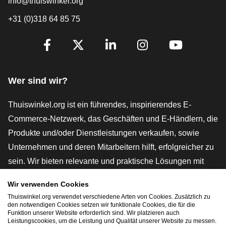
info@thuiswinkel.org
+31 (0)318 64 85 75
[_General:SocialMediaTitle]
Facebook
X
LinkedIn
Instagram
YouTube
Wer sind wir?
Thuiswinkel.org ist ein führendes, inspirierendes E-
Commerce-Netzwerk, das Geschäften und E-Händlern, die
Produkte und/oder Dienstleistungen verkaufen, sowie
Unternehmen und deren Mitarbeitern hilft, erfolgreicher zu
sein. Wir bieten relevante und praktische Lösungen mit
verschiedenen Gütesiegeln, Thuiswinkel-Rezensionen,
Wir verwenden Cookies
rechtlichen Instrumenten und Beratung,
Thuiswinkel.org verwendet verschiedene Arten von Cookies. Zusätzlich zu
Interessenvertretung, Marktforschung und verfügen über
den notwendigen Cookies setzen wir funktionale Cookies, die für die
Funktion unserer Website erforderlich sind. Wir platzieren auch
eine eigene Bildungsplattform, die Thuiswinkel e-
Leistungscookies, um die Leistung und Qualität unserer Website zu messen.