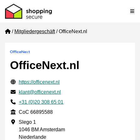
Me
Home
Mitgliedergeschäft
OfficeNext.nl
OfficeNext.nl
Geprüfte Kontaktinformationen
Website URL
https://officenext.nl
E-mail
klant@officenext.nl
Phone number
+31 (0)20 308 65 01
CoC
CoC 66895588
Geschäftsadresse
Slego 1
1046 BM Amsterdam
Niederlande