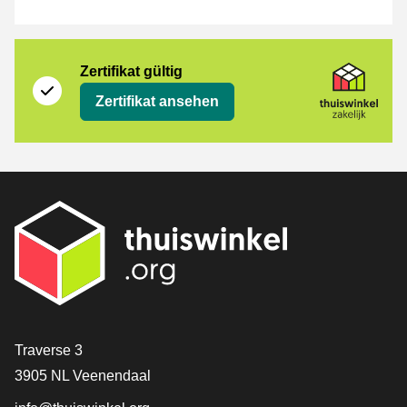
Zertifikat
Thuiswinkel Zakelijk
Zertifikat gültig
Zertifikat ansehen
[_General:Contact]
Traverse 3
3905 NL Veenendaal