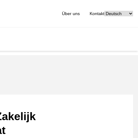
[_General:Langu
Über uns
Kontakt
akelijk
at