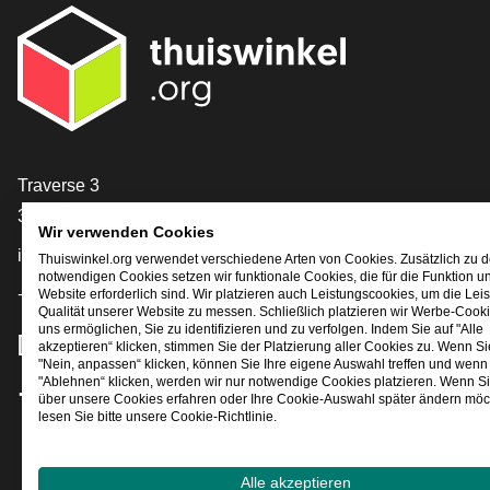
[_General:Contact]
Traverse 3
3905 NL Veenendaal
Wir verwenden Cookies
info@thuiswinkel.org
Thuiswinkel.org verwendet verschiedene Arten von Cookies. Zusätzlich zu 
notwendigen Cookies setzen wir funktionale Cookies, die für die Funktion u
+31 (0)318 64 85 75
Website erforderlich sind. Wir platzieren auch Leistungscookies, um die Lei
Qualität unserer Website zu messen. Schließlich platzieren wir Werbe-Cooki
uns ermöglichen, Sie zu identifizieren und zu verfolgen. Indem Sie auf "Alle
[_General:SocialMediaTitle]
akzeptieren“ klicken, stimmen Sie der Platzierung aller Cookies zu. Wenn Si
"Nein, anpassen“ klicken, können Sie Ihre eigene Auswahl treffen und wenn 
"Ablehnen“ klicken, werden wir nur notwendige Cookies platzieren. Wenn S
über unsere Cookies erfahren oder Ihre Cookie-Auswahl später ändern möc
Facebook
X
LinkedIn
Instagram
YouTube
lesen Sie bitte unsere Cookie-Richtlinie.
Alle akzeptieren