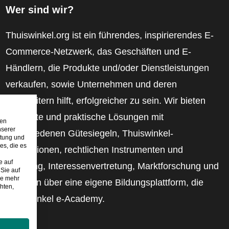
Wer sind wir?
Thuiswinkel.org ist ein führendes, inspirierendes E-
Commerce-Netzwerk, das Geschäften und E-
Händlern, die Produkte und/oder Dienstleistungen
verkaufen, sowie Unternehmen und deren
Mitarbeitern hilft, erfolgreicher zu sein. Wir bieten
relevante und praktische Lösungen mit
den
nserer
verschiedenen Gütesiegeln, Thuiswinkel-
stung und
es, die es
Rezensionen, rechtlichen Instrumenten und
e auf
Beratung, Interessenvertretung, Marktforschung und
Sie auf
ie mehr
verfügen über eine eigene Bildungsplattform, die
hten,
Thuiswinkel e-Academy.