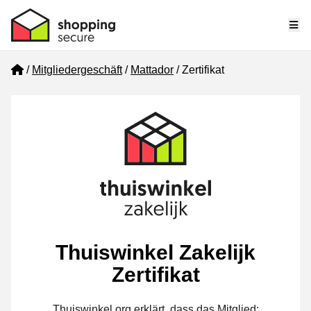
Me
Home
Mitgliedergeschäft
Mattador
Zertifikat
Thuiswinkel Zakelijk
Zertifikat
Thuiswinkel.org erklärt, dass das Mitglied: