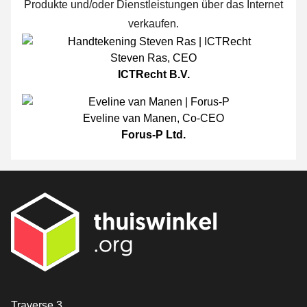
Produkte und/oder Dienstleistungen über das Internet
verkaufen.
Steven Ras
,
CEO
ICTRecht B.V.
Eveline van Manen
,
Co-CEO
Forus-P Ltd.
[_General:Contact]
Traverse 3