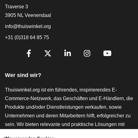
[_General:Contact]
Traverse 3
3905 NL Veenendaal
info@thuiswinkel.org
+31 (0)318 64 85 75
[_General:SocialMediaTitle]
Facebook
X
LinkedIn
Instagram
YouTube
Wer sind wir?
Thuiswinkel.org ist ein führendes, inspirierendes E-
Commerce-Netzwerk, das Geschäften und E-Händlern, die
Produkte und/oder Dienstleistungen verkaufen, sowie
Unternehmen und deren Mitarbeitern hilft, erfolgreicher zu
sein. Wir bieten relevante und praktische Lösungen mit
verschiedenen Gütesiegeln, Thuiswinkel-Rezensionen,