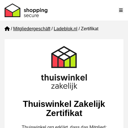
Me
Home
Mitgliedergeschäft
Ladeblok.nl
Zertifikat
Thuiswinkel Zakelijk
Zertifikat
Thuiswinkel.org erklärt, dass das Mitglied: