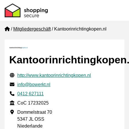
Home
Mitgliedergeschäft
Kantoorinrichtingkopen.nl
Kantoorinrichtingkopen.
Geprüfte Kontaktinformationen
Website URL
http://www.kantoorinrichtingkopen.nl
E-mail
info@bowerkt.nl
Phone number
0412 627111
CoC
CoC 17232025
Geschäftsadresse
Dommelstraat 70
5347 JL OSS
Niederlande