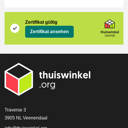
Zertifikat
Thuiswinkel Zakelijk
Zertifikat gültig
Zertifikat ansehen
[_General:Contact]
Traverse 3
3905 NL Veenendaal