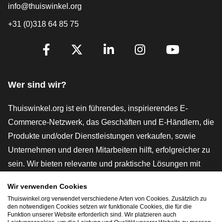
info@thuiswinkel.org
+31 (0)318 64 85 75
[_General:SocialMediaTitle]
Facebook
X
LinkedIn
Instagram
YouTube
Wer sind wir?
Thuiswinkel.org ist ein führendes, inspirierendes E-
Commerce-Netzwerk, das Geschäften und E-Händlern, die
Produkte und/oder Dienstleistungen verkaufen, sowie
Unternehmen und deren Mitarbeitern hilft, erfolgreicher zu
sein. Wir bieten relevante und praktische Lösungen mit
verschiedenen Gütesiegeln, Thuiswinkel-Rezensionen,
Wir verwenden Cookies
rechtlichen Instrumenten und Beratung,
Thuiswinkel.org verwendet verschiedene Arten von Cookies. Zusätzlich zu
Interessenvertretung, Marktforschung und verfügen über
den notwendigen Cookies setzen wir funktionale Cookies, die für die
Funktion unserer Website erforderlich sind. Wir platzieren auch
eine eigene Bildungsplattform, die Thuiswinkel e-