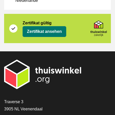
Niederlande
Zertifikat
Thuiswinkel Zakelijk
Zertifikat gültig
Zertifikat ansehen
[_General:Contact]
Traverse 3
3905 NL Veenendaal