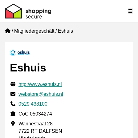
Me
Home
Mitgliedergeschäft
Eshuis
Eshuis
Geprüfte Kontaktinformationen
Website URL
http://www.eshuis.nl
E-mail
webstore@eshuis.nl
Phone number
0529 438100
CoC
CoC 05034274
Geschäftsadresse
Wannestraat 28
7722 RT DALFSEN