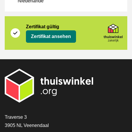
Niederlande
Zertifikat
Thuiswinkel Zakelijk
Zertifikat gültig
Zertifikat ansehen
[_General:Contact]
Traverse 3
3905 NL Veenendaal