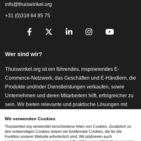
info@thuiswinkel.org
+31 (0)318 64 85 75
[_General:SocialMediaTitle]
Facebook
X
LinkedIn
Instagram
YouTube
Wer sind wir?
Thuiswinkel.org ist ein führendes, inspirierendes E-
Commerce-Netzwerk, das Geschäften und E-Händlern, die
Produkte und/oder Dienstleistungen verkaufen, sowie
Unternehmen und deren Mitarbeitern hilft, erfolgreicher zu
sein. Wir bieten relevante und praktische Lösungen mit
verschiedenen Gütesiegeln, Thuiswinkel-Rezensionen,
Wir verwenden Cookies
rechtlichen Instrumenten und Beratung,
Thuiswinkel.org verwendet verschiedene Arten von Cookies. Zusätzlich zu
Interessenvertretung, Marktforschung und verfügen über
den notwendigen Cookies setzen wir funktionale Cookies, die für die
Funktion unserer Website erforderlich sind. Wir platzieren auch
eine eigene Bildungsplattform, die Thuiswinkel e-