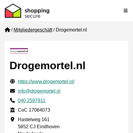
Me
Home
Mitgliedergeschäft
Drogemortel.nl
Drogemortel.nl
Geprüfte Kontaktinformationen
Website URL
https://www.drogemortel.nl/
E-mail
info@drogemortel.nl
Phone number
040 2597911
CoC
CoC 17064073
Geschäftsadresse
Hastelweg 161
5652 CJ Eindhoven