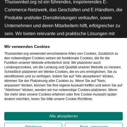
Thuiswinkel.org ist ein führendes, inspirierendes E-
Commerce-Netzwerk, das Geschäften und E-Händlern, die
Produkte und/oder Dienstleistungen verkaufen, sowie
Unternehmen und deren Mitarbeitern hilft, erfolgreicher zu
sein. Wir bieten relevante und praktische Lösungen mit
verschiedenen Gütesiegeln, Thuiswinkel-Rezensionen,
Wir verwenden Cookies
rechtlichen Instrumenten und Beratung,
Thuiswinkel.org verwendet verschiedene Arten von Cookies. Zusätzlich zu
Interessenvertretung, Marktforschung und verfügen über
den notwendigen Cookies setzen wir funktionale Cookies, die für die
Funktion unserer Website erforderlich sind. Wir platzieren auch
eine eigene Bildungsplattform, die Thuiswinkel e-
Leistungscookies, um die Leistung und Qualität unserer Website zu messen.
Schließlich platzieren wir Werbe-Cookies, die es uns ermöglichen, Sie zu
Academy.
identifizieren und zu verfolgen. Indem Sie auf "Alle akzeptieren“ klicken,
stimmen Sie der Platzierung aller Cookies zu. Wenn Sie auf "Nein,
anpassen“ klicken, können Sie Ihre eigene Auswahl treffen und wenn Sie auf
"Ablehnen“ klicken, werden wir nur notwendige Cookies platzieren. Wenn
Schnelles Navigieren
Sie mehr über unsere Cookies erfahren oder Ihre Cookie-Auswahl später
ändern möchten, lesen Sie bitte unsere Cookie-Richtlinie.
[_G
Alle akzeptieren
2026
©
Thuiswinkel.org
Ablehnen
Nein, anpassen