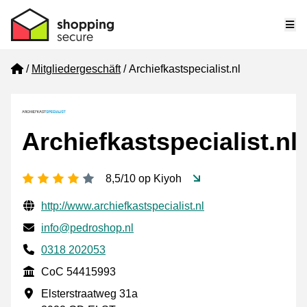
Me
Home
Mitgliedergeschäft
Archiefkastspecialist.nl
Archiefkastspecialist.nl
[_General:NumberOfStarsPluralFormat]
8,5/10 op Kiyoh
Geprüfte Kontaktinformationen
Website URL
http://www.archiefkastspecialist.nl
E-mail
info@pedroshop.nl
Phone number
0318 202053
CoC
CoC 54415993
Geschäftsadresse
Elsterstraatweg 31a