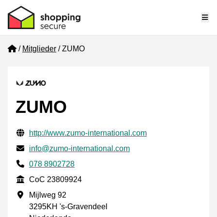
Me
Home
Mitglieder
ZUMO
ZUMO
Geprüfte Kontaktinformationen
Website URL
http://www.zumo-international.com
E-mail
info@zumo-international.com
Phone number
078 8902728
CoC
CoC 23809924
Geschäftsadresse
Mijlweg 92
3295KH 's-Gravendeel