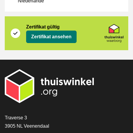
Niederlande
Zertifikat
Thuiswinkel Waarborg
Zertifikat gültig
Zertifikat ansehen
[_General:Contact]
Traverse 3
3905 NL Veenendaal