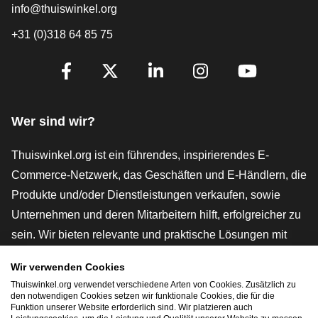
info@thuiswinkel.org
+31 (0)318 64 85 75
[_General:SocialMediaTitle]
Facebook
X
LinkedIn
Instagram
YouTube
Wer sind wir?
Thuiswinkel.org ist ein führendes, inspirierendes E-
Commerce-Netzwerk, das Geschäften und E-Händlern, die
Produkte und/oder Dienstleistungen verkaufen, sowie
Unternehmen und deren Mitarbeitern hilft, erfolgreicher zu
sein. Wir bieten relevante und praktische Lösungen mit
verschiedenen Gütesiegeln, Thuiswinkel-Rezensionen,
Wir verwenden Cookies
rechtlichen Instrumenten und Beratung,
Thuiswinkel.org verwendet verschiedene Arten von Cookies. Zusätzlich zu
Interessenvertretung, Marktforschung und verfügen über
den notwendigen Cookies setzen wir funktionale Cookies, die für die
Funktion unserer Website erforderlich sind. Wir platzieren auch
eine eigene Bildungsplattform, die Thuiswinkel e-