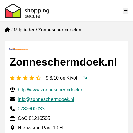
Me
Home
Mitglieder
Zonneschermdoek.nl
Zonneschermdoek.nl
[_General:NumberOfStarsPluralFormat]
9,3/10 op Kiyoh
Geprüfte Kontaktinformationen
Website URL
http://www.zonneschermdoek.nl
E-mail
info@zonneschermdoek.nl
Phone number
0782600033
CoC
CoC 81216505
Geschäftsadresse
Nieuwland Parc 10 H