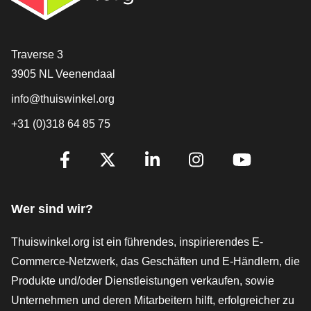
[_General:Contact]
Traverse 3
3905 NL Veenendaal
info@thuiswinkel.org
+31 (0)318 64 85 75
[_General:SocialMediaTitle]
Facebook
X
LinkedIn
Instagram
YouTube
Wer sind wir?
Thuiswinkel.org ist ein führendes, inspirierendes E-
Commerce-Netzwerk, das Geschäften und E-Händlern, die
Produkte und/oder Dienstleistungen verkaufen, sowie
Unternehmen und deren Mitarbeitern hilft, erfolgreicher zu