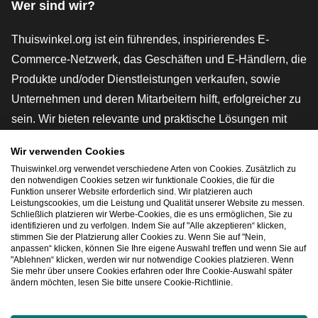
Wer sind wir?
Thuiswinkel.org ist ein führendes, inspirierendes E-
Commerce-Netzwerk, das Geschäften und E-Händlern, die
Produkte und/oder Dienstleistungen verkaufen, sowie
Unternehmen und deren Mitarbeitern hilft, erfolgreicher zu
sein. Wir bieten relevante und praktische Lösungen mit
verschiedenen Gütesiegeln, Thuiswinkel-Rezensionen,
Wir verwenden Cookies
rechtlichen Instrumenten und Beratung,
Thuiswinkel.org verwendet verschiedene Arten von Cookies. Zusätzlich zu
Interessenvertretung, Marktforschung und verfügen über
den notwendigen Cookies setzen wir funktionale Cookies, die für die
Funktion unserer Website erforderlich sind. Wir platzieren auch
eine eigene Bildungsplattform, die Thuiswinkel e-
Leistungscookies, um die Leistung und Qualität unserer Website zu messen.
Schließlich platzieren wir Werbe-Cookies, die es uns ermöglichen, Sie zu
Academy.
identifizieren und zu verfolgen. Indem Sie auf "Alle akzeptieren“ klicken,
stimmen Sie der Platzierung aller Cookies zu. Wenn Sie auf "Nein,
anpassen“ klicken, können Sie Ihre eigene Auswahl treffen und wenn Sie auf
"Ablehnen“ klicken, werden wir nur notwendige Cookies platzieren. Wenn
Schnelles Navigieren
Sie mehr über unsere Cookies erfahren oder Ihre Cookie-Auswahl später
ändern möchten, lesen Sie bitte unsere Cookie-Richtlinie.
[_G