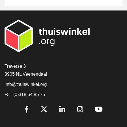
[_General:Contact]
Traverse 3
3905 NL Veenendaal
info@thuiswinkel.org
+31 (0)318 64 85 75
[_General:SocialMediaTitle]
Facebook
X
LinkedIn
Instagram
YouTube