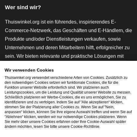
Wer sind wir?
Thuiswinkel.org ist ein führendes, inspirierendes E-
Commerce-Netzwerk, das Geschäften und E-Händlern, die
Produkte und/oder Dienstleistungen verkaufen, sowie
Unternehmen und deren Mitarbeitern hilft, erfolgreicher zu
sein. Wir bieten relevante und praktische Lösungen mit
verschiedenen Gütesiegeln, Thuiswinkel-Rezensionen,
Wir verwenden Cookies
rechtlichen Instrumenten und Beratung,
Thuiswinkel.org verwendet verschiedene Arten von Cookies. Zusätzlich zu
Interessenvertretung, Marktforschung und verfügen über
den notwendigen Cookies setzen wir funktionale Cookies, die für die
Funktion unserer Website erforderlich sind. Wir platzieren auch
eine eigene Bildungsplattform, die Thuiswinkel e-
Leistungscookies, um die Leistung und Qualität unserer Website zu messen.
Schließlich platzieren wir Werbe-Cookies, die es uns ermöglichen, Sie zu
Academy.
identifizieren und zu verfolgen. Indem Sie auf "Alle akzeptieren“ klicken,
stimmen Sie der Platzierung aller Cookies zu. Wenn Sie auf "Nein,
anpassen“ klicken, können Sie Ihre eigene Auswahl treffen und wenn Sie auf
"Ablehnen“ klicken, werden wir nur notwendige Cookies platzieren. Wenn
Schnelles Navigieren
Sie mehr über unsere Cookies erfahren oder Ihre Cookie-Auswahl später
ändern möchten, lesen Sie bitte unsere Cookie-Richtlinie.
[_G