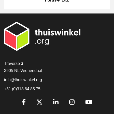
Forus-P Ltd.
[_General:Contact]
Traverse 3
3905 NL Veenendaal
info@thuiswinkel.org
+31 (0)318 64 85 75
[_General:SocialMediaTitle]
Facebook
X
LinkedIn
Instagram
YouTube