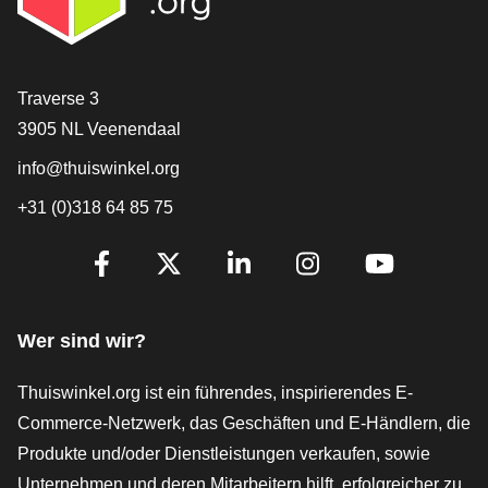
[_General:Contact]
Traverse 3
3905 NL Veenendaal
info@thuiswinkel.org
+31 (0)318 64 85 75
[_General:SocialMediaTitle]
Facebook
X
LinkedIn
Instagram
YouTube
Wer sind wir?
Thuiswinkel.org ist ein führendes, inspirierendes E-
Commerce-Netzwerk, das Geschäften und E-Händlern, die
Produkte und/oder Dienstleistungen verkaufen, sowie
Unternehmen und deren Mitarbeitern hilft, erfolgreicher zu