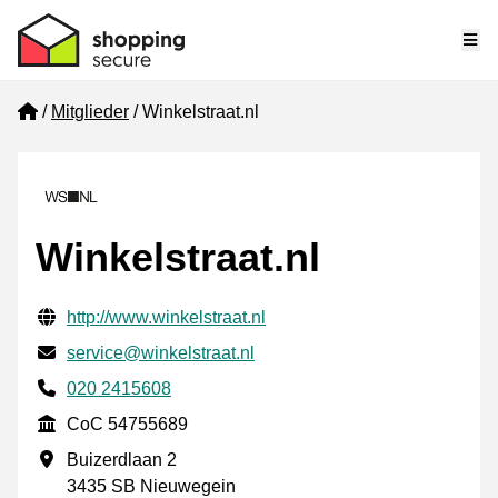
Me
Home
Mitglieder
Winkelstraat.nl
Winkelstraat.nl
Geprüfte Kontaktinformationen
Website URL
http://www.winkelstraat.nl
E-mail
service@winkelstraat.nl
Phone number
020 2415608
CoC
CoC 54755689
Geschäftsadresse
Buizerdlaan 2
3435 SB Nieuwegein