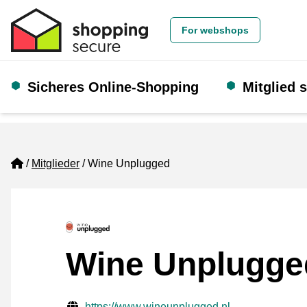
For webshops
Sicheres Online-Shopping
Mitglied 
Home
Mitglieder
Wine Unplugged
Wine Unplugge
Geprüfte Kontaktinformationen
Website URL
https://www.wineunplugged.nl