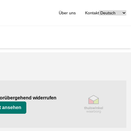
[_General:Langu
Über uns
Kontakt
org
 vorübergehend widerrufen
at ansehen