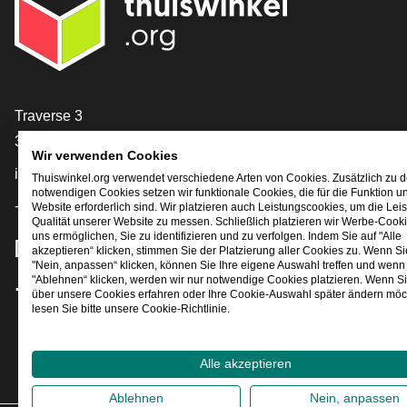
[_General:Contact]
Traverse 3
3905 NL Veenendaal
Wir verwenden Cookies
info@thuiswinkel.org
Thuiswinkel.org verwendet verschiedene Arten von Cookies. Zusätzlich zu 
notwendigen Cookies setzen wir funktionale Cookies, die für die Funktion u
+31 (0)318 64 85 75
Website erforderlich sind. Wir platzieren auch Leistungscookies, um die Lei
Qualität unserer Website zu messen. Schließlich platzieren wir Werbe-Cooki
uns ermöglichen, Sie zu identifizieren und zu verfolgen. Indem Sie auf "Alle
[_General:SocialMediaTitle]
akzeptieren“ klicken, stimmen Sie der Platzierung aller Cookies zu. Wenn Si
"Nein, anpassen“ klicken, können Sie Ihre eigene Auswahl treffen und wenn 
"Ablehnen“ klicken, werden wir nur notwendige Cookies platzieren. Wenn S
über unsere Cookies erfahren oder Ihre Cookie-Auswahl später ändern möc
Facebook
X
LinkedIn
Instagram
YouTube
lesen Sie bitte unsere Cookie-Richtlinie.
Alle akzeptieren
Ablehnen
Nein, anpassen