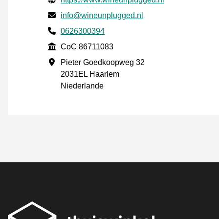
E-mail
info@wineunplugged.nl
Phone number
0626300394
CoC
CoC 86711083
Geschäftsadresse
Pieter Goedkoopweg 32
2031EL Haarlem
Niederlande