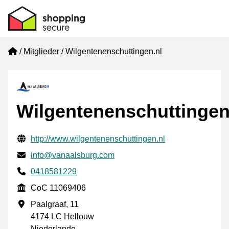
Home
Mitglieder
Wilgentenenschuttingen.nl
Wilgentenenschuttingen
Geprüfte Kontaktinformationen
Website URL
http://www.wilgentenenschuttingen.nl
E-mail
info@vanaalsburg.com
Phone number
0418581229
CoC
CoC 11069406
Geschäftsadresse
Paalgraaf, 11
4174 LC Hellouw
Niederlande