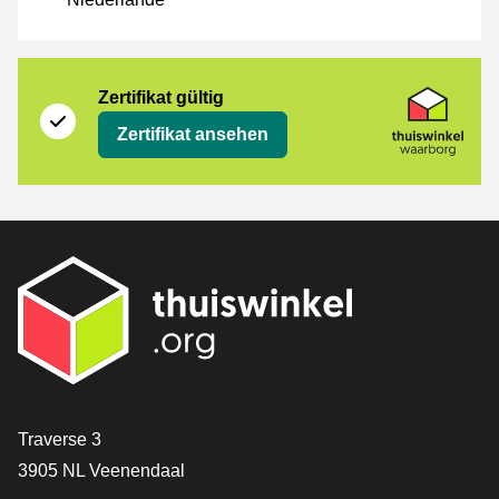
Zertifikat
Thuiswinkel Waarborg
Zertifikat gültig
Zertifikat ansehen
[_General:Contact]
Traverse 3
3905 NL Veenendaal