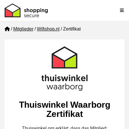
Me
Home
Mitglieder
Wifishop.nl
Zertifikat
Thuiswinkel Waarborg
Zertifikat
Thuiswinkel.org erklärt, dass das Mitglied: