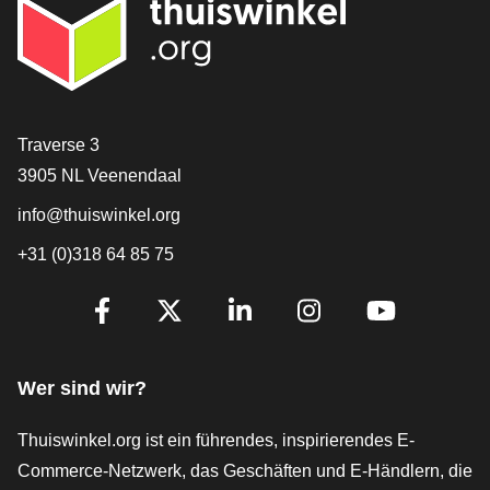
[_General:Contact]
Traverse 3
3905 NL Veenendaal
info@thuiswinkel.org
+31 (0)318 64 85 75
[_General:SocialMediaTitle]
Facebook
X
LinkedIn
Instagram
YouTube
Wer sind wir?
Thuiswinkel.org ist ein führendes, inspirierendes E-
Commerce-Netzwerk, das Geschäften und E-Händlern, die